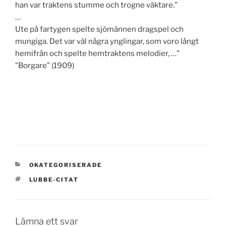
han var traktens stumme och trogne väktare.”
…
Ute på fartygen spelte sjömännen dragspel och
mungiga. Det var väl några ynglingar, som voro långt
hemifrån och spelte hemtraktens melodier, …”
”Borgare” (1909)
KATEGORIER
OKATEGORISERADE
TAGGAR
LUBBE-CITAT
Lämna ett svar