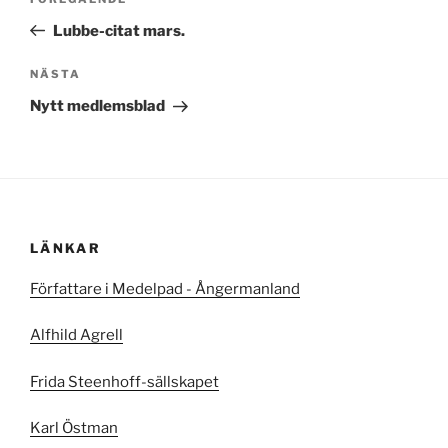
Föregående
inlägg
Lubbe-citat mars.
Nästa
NÄSTA
inlägg
Nytt medlemsblad
LÄNKAR
Författare i Medelpad - Ångermanland
Alfhild Agrell
Frida Steenhoff-sällskapet
Karl Östman