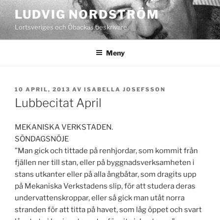
Hoppa
LUDVIG NORDSTRÖM
till
Lortsveriges och Öbackas beskrivare
innehåll
Meny
PUBLICERAT
10 APRIL, 2013
AV
ISABELLA JOSEFSSON
Lubbecitat April
MEKANISKA VERKSTADEN.
SÖNDAGSNÖJE
”Man gick och tittade på renhjordar, som kommit från
fjällen ner till stan, eller på byggnadsverksamheten i
stans utkanter eller på alla ångbåtar, som dragits upp
på Mekaniska Verkstadens slip, för att studera deras
undervattenskroppar, eller så gick man utåt norra
stranden för att titta på havet, som låg öppet och svart