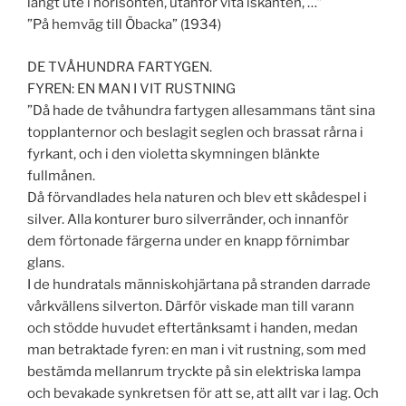
långt ute i horisonten, utanför vita iskanten, …”
”På hemväg till Öbacka” (1934)
DE TVÅHUNDRA FARTYGEN.
FYREN: EN MAN I VIT RUSTNING
”Då hade de tvåhundra fartygen allesammans tänt sina
topplanternor och beslagit seglen och brassat rårna i
fyrkant, och i den violetta skymningen blänkte
fullmånen.
Då förvandlades hela naturen och blev ett skådespel i
silver. Alla konturer buro silverränder, och innanför
dem förtonade färgerna under en knapp förnimbar
glans.
I de hundratals människohjärtana på stranden darrade
vårkvällens silverton. Därför viskade man till varann
och stödde huvudet eftertänksamt i handen, medan
man betraktade fyren: en man i vit rustning, som med
bestämda mellanrum tryckte på sin elektriska lampa
och bevakade synkretsen för att se, att allt var i lag. Och