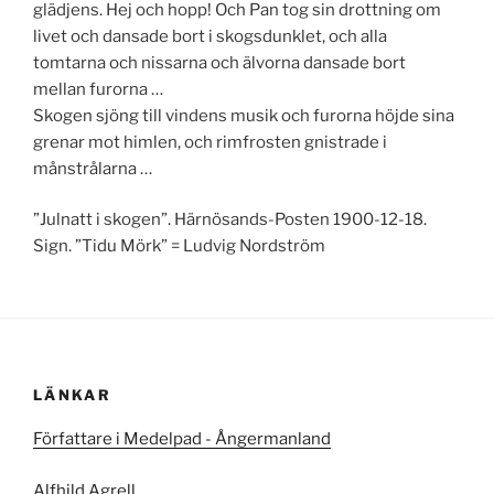
glädjens. Hej och hopp! Och Pan tog sin drottning om
livet och dansade bort i skogsdunklet, och alla
tomtarna och nissarna och älvorna dansade bort
mellan furorna …
Skogen sjöng till vindens musik och furorna höjde sina
grenar mot himlen, och rimfrosten gnistrade i
månstrålarna …
”Julnatt i skogen”. Härnösands-Posten 1900-12-18.
Sign. ”Tidu Mörk” = Ludvig Nordström
LÄNKAR
Författare i Medelpad - Ångermanland
Alfhild Agrell