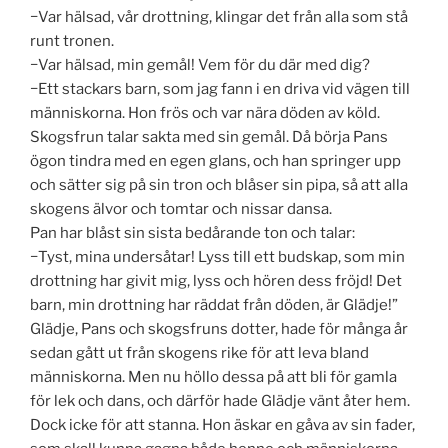
−Var hälsad, vår drottning, klingar det från alla som stå
runt tronen.
−Var hälsad, min gemål! Vem för du där med dig?
−Ett stackars barn, som jag fann i en driva vid vägen till
människorna. Hon frös och var nära döden av köld.
Skogsfrun talar sakta med sin gemål. Då börja Pans
ögon tindra med en egen glans, och han springer upp
och sätter sig på sin tron och blåser sin pipa, så att alla
skogens älvor och tomtar och nissar dansa.
Pan har blåst sin sista bedårande ton och talar:
−Tyst, mina undersåtar! Lyss till ett budskap, som min
drottning har givit mig, lyss och hören dess fröjd! Det
barn, min drottning har räddat från döden, är Glädje!”
Glädje, Pans och skogsfruns dotter, hade för många år
sedan gått ut från skogens rike för att leva bland
människorna. Men nu höllo dessa på att bli för gamla
för lek och dans, och därför hade Glädje vänt åter hem.
Dock icke för att stanna. Hon äskar en gåva av sin fader,