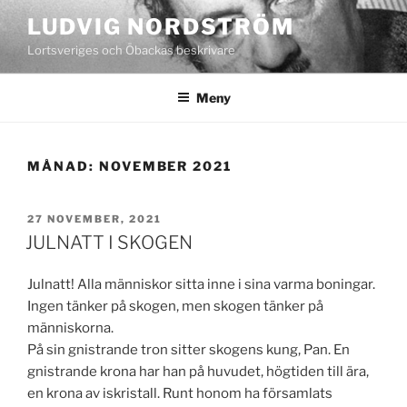
Hoppa
LUDVIG NORDSTRÖM
till
Lortsveriges och Öbackas beskrivare
innehåll
Meny
MÅNAD:
NOVEMBER 2021
PUBLICERAT
27 NOVEMBER, 2021
JULNATT I SKOGEN
Julnatt! Alla människor sitta inne i sina varma boningar.
Ingen tänker på skogen, men skogen tänker på
människorna.
På sin gnistrande tron sitter skogens kung, Pan. En
gnistrande krona har han på huvudet, högtiden till ära,
en krona av iskristall. Runt honom ha församlats