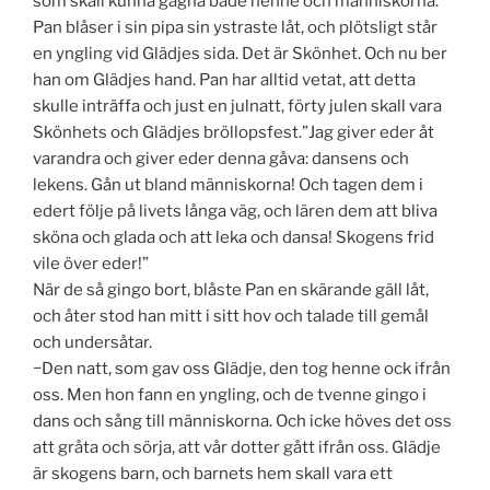
som skall kunna gagna både henne och människorna.
Pan blåser i sin pipa sin ystraste låt, och plötsligt står
en yngling vid Glädjes sida. Det är Skönhet. Och nu ber
han om Glädjes hand. Pan har alltid vetat, att detta
skulle inträffa och just en julnatt, förty julen skall vara
Skönhets och Glädjes bröllopsfest.”Jag giver eder åt
varandra och giver eder denna gåva: dansens och
lekens. Gån ut bland människorna! Och tagen dem i
edert följe på livets långa väg, och lären dem att bliva
sköna och glada och att leka och dansa! Skogens frid
vile över eder!”
När de så gingo bort, blåste Pan en skärande gäll låt,
och åter stod han mitt i sitt hov och talade till gemål
och undersåtar.
−Den natt, som gav oss Glädje, den tog henne ock ifrån
oss. Men hon fann en yngling, och de tvenne gingo i
dans och sång till människorna. Och icke höves det oss
att gråta och sörja, att vår dotter gått ifrån oss. Glädje
är skogens barn, och barnets hem skall vara ett