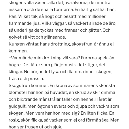
skogens alla väsen, alla de ljuva älvorna, de muntra
nissarna och de snälla tomtarna. En härlig sal har han,
Pan. Vilket tak, så högt och besatt med millioner
flammande ljus. Vilka väggar, så vackert sirade de äro,
så underliga de tyckas med fransar och glitter. Och
golvet så vitt och glänsande.
Kungen väntar, hans drottning, skogsfrun, är ännu ej
kommen.
−Var månde min drottning väl vara? Furorna spela än
högre. Det låter som glädjemusik, det stiger, det
klingar. Nu börjar det lysa och flamma inne i skogen,
fräsa och prassla.
Skogsfrun kommer. En krona av sommarens skönsta
blomster har hon på huvudet, en skrud av skir dimma
och blixtrande månstrålar faller om henne. Håret är
guldgult, men ögonen svarta och djupa och vackra som
skogen. Men vem har hon med sig? En liten flicka. En
rosig, skön flicka, så vacker som ej ord förmå säga. Men
hon ser frusen ut och sjuk.