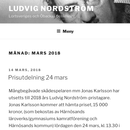
Hoppa
LUDVIG NORDSTRÖM
till
Lortsveriges och Öbackas beskrivare
innehåll
Meny
MÅNAD:
MARS 2018
PUBLICERAT
14 MARS, 2018
Prisutdelning 24 mars
Mångbegåvade skådespelaren mm Jonas Karlsson har
utsetts till 2018 års Ludvig Nordström-pristagare.
Jonas Karlsson kommer att hämta priset, 15 000
kronor, (som bekostas av Härnösands
läroverks/gymnasiums kamratförening och
Härnösands kommun) lördagen den 24 mars, kl. 13.30 i