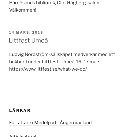
Härnösands bibliotek, Olof Högberg-salen.
Välkommen!
PUBLICERAT
14 MARS, 2018
Littfest Umeå
Ludvig Nordström-sällskapet medverkar med ett
bokbord under Littfest i Umeå, 16–17 mars.
https://www.littfest.se/what-we-do/
LÄNKAR
Författare i Medelpad - Ångermanland
Alfhild Agrell