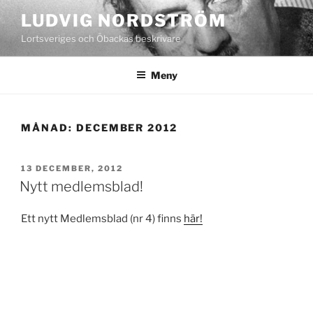
Hoppa
LUDVIG NORDSTRÖM
till
Lortsveriges och Öbackas beskrivare
innehåll
Meny
MÅNAD:
DECEMBER 2012
PUBLICERAT
13 DECEMBER, 2012
Nytt medlemsblad!
Ett nytt Medlemsblad (nr 4) finns
här!