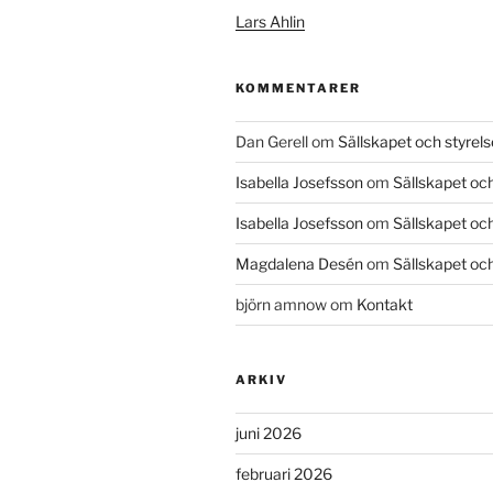
Lars Ahlin
KOMMENTARER
Dan Gerell
om
Sällskapet och styrel
Isabella Josefsson
om
Sällskapet och
Isabella Josefsson
om
Sällskapet och
Magdalena Desén
om
Sällskapet och
björn amnow
om
Kontakt
ARKIV
juni 2026
februari 2026