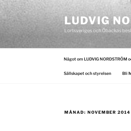
Hoppa
till
LUDVIG N
innehåll
Lortsveriges och Öbackas bes
Något om LUDVIG NORDSTRÖM och
Sällskapet och styrelsen
Bli 
MÅNAD:
NOVEMBER 2014