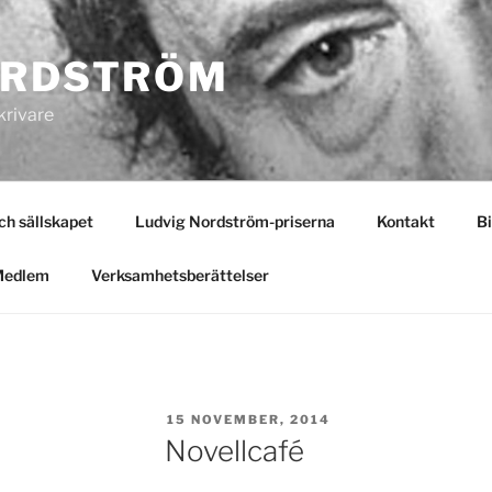
ORDSTRÖM
krivare
 sällskapet
Ludvig Nordström-priserna
Kontakt
Bi
Medlem
Verksamhetsberättelser
PUBLICERAT
15 NOVEMBER, 2014
Novellcafé