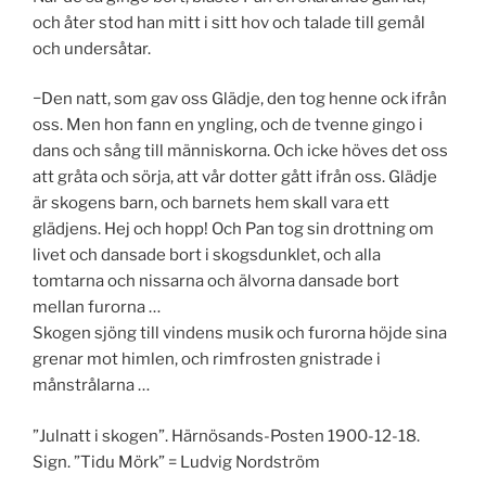
och åter stod han mitt i sitt hov och talade till gemål
och undersåtar.
−Den natt, som gav oss Glädje, den tog henne ock ifrån
oss. Men hon fann en yngling, och de tvenne gingo i
dans och sång till människorna. Och icke höves det oss
att gråta och sörja, att vår dotter gått ifrån oss. Glädje
är skogens barn, och barnets hem skall vara ett
glädjens. Hej och hopp! Och Pan tog sin drottning om
livet och dansade bort i skogsdunklet, och alla
tomtarna och nissarna och älvorna dansade bort
mellan furorna …
Skogen sjöng till vindens musik och furorna höjde sina
grenar mot himlen, och rimfrosten gnistrade i
månstrålarna …
”Julnatt i skogen”. Härnösands-Posten 1900-12-18.
Sign. ”Tidu Mörk” = Ludvig Nordström