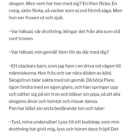
skogen. Men vem har hon med sig? En liten flicka. En
rosig, skön flicka, så vacker som ej ord förmå säga. Men
hon ser frusen ut och sjuk.
−Var hälsad, vår drottning, klingar det från alla som stå
runt tronen.
−Var hälsad, min gemål! Vem för du där med dig?
−Ett stackars barn, som jag fann i en driva vid vägen till
människorna. Hon frös och var nära döden av köld.
Skogsfrun talar sakta med sin gemål. Då börja Pans
ögon tindra med en egen glans, och han springer upp
och sätter sig på sin tron och blåser sin pipa, så att alla
skogens älvor och tomtar och nissar dansa.
Pan har blåst sin sista bedårande ton och talar:
−Tyst, mina undersåtar! Lyss till ett budskap, som min
drottning har givit mig, lyss och hören dess fröjd! Det