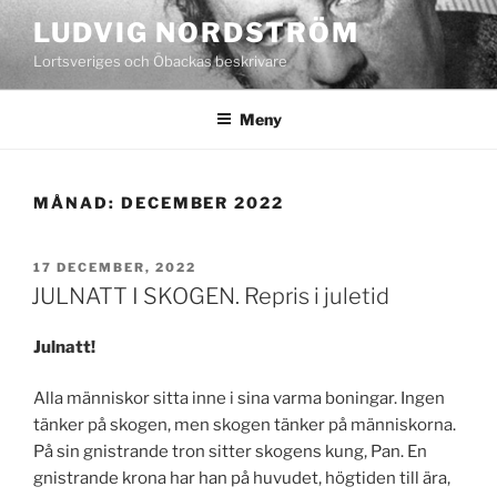
Hoppa
LUDVIG NORDSTRÖM
till
Lortsveriges och Öbackas beskrivare
innehåll
Meny
MÅNAD:
DECEMBER 2022
PUBLICERAT
17 DECEMBER, 2022
JULNATT I SKOGEN. Repris i juletid
Julnatt!
Alla människor sitta inne i sina varma boningar. Ingen
tänker på skogen, men skogen tänker på människorna.
På sin gnistrande tron sitter skogens kung, Pan. En
gnistrande krona har han på huvudet, högtiden till ära,