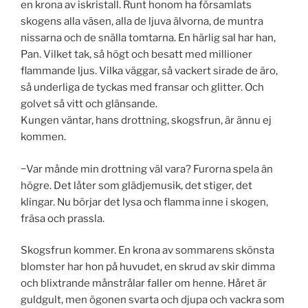
en krona av iskristall. Runt honom ha församlats
skogens alla väsen, alla de ljuva älvorna, de muntra
nissarna och de snälla tomtarna. En härlig sal har han,
Pan. Vilket tak, så högt och besatt med millioner
flammande ljus. Vilka väggar, så vackert sirade de äro,
så underliga de tyckas med fransar och glitter. Och
golvet så vitt och glänsande.
Kungen väntar, hans drottning, skogsfrun, är ännu ej
kommen.
−Var månde min drottning väl vara? Furorna spela än
högre. Det låter som glädjemusik, det stiger, det
klingar. Nu börjar det lysa och flamma inne i skogen,
fräsa och prassla.
Skogsfrun kommer. En krona av sommarens skönsta
blomster har hon på huvudet, en skrud av skir dimma
och blixtrande månstrålar faller om henne. Håret är
guldgult, men ögonen svarta och djupa och vackra som