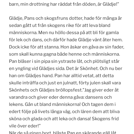
barn, min drottning har räddat från döden, är Glädje!”
Glädje, Pans och skogsfruns dotter, hade för många år
sedan gått ut från skogens rike för att leva bland
människorna. Men nu höllo dessa på att bli för gamla
för lek och dans, och därför hade Glädje vänt åter hem.
Dock icke för att stanna. Hon äskar en gåva av sin fader,
som skall kunna gagna både henne och människorna.
Pan blåser i sin pipa sin ystraste låt, och plötsligt står
en yngling vid Glädjes sida. Det är Skönhet. Och nu ber
han om Glädjes hand. Pan har alltid vetat, att detta
skulle inträffa och just en julnatt, förty julen skall vara
Skönhets och Glädjes bröllopsfest.”Jag giver eder åt
varandra och giver eder denna gåva: dansens och
lekens. Gån ut bland människorna! Och tagen dem i
edert följe på livets långa väg, och lären dem att bliva
sköna och glada och att leka och dansa! Skogens frid
vile över eder!”
När de så gingo bort, blåste Pan en skärande gäll låt,