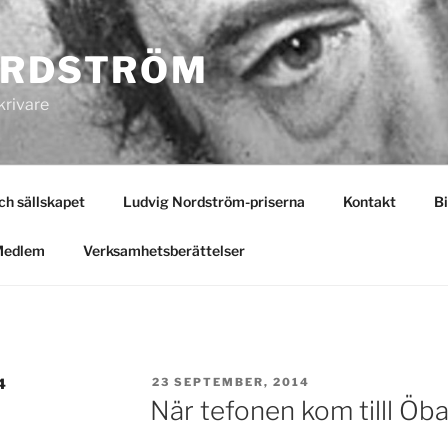
ORDSTRÖM
krivare
 sällskapet
Ludvig Nordström-priserna
Kontakt
Bi
Medlem
Verksamhetsberättelser
PUBLICERAT
4
23 SEPTEMBER, 2014
När tefonen kom tilll Öb