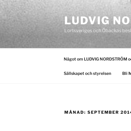
Hoppa
till
LUDVIG N
innehåll
Lortsveriges och Öbackas bes
Något om LUDVIG NORDSTRÖM och
Sällskapet och styrelsen
Bli 
MÅNAD:
SEPTEMBER 201