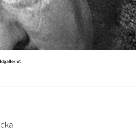
ldgalleriet
acka