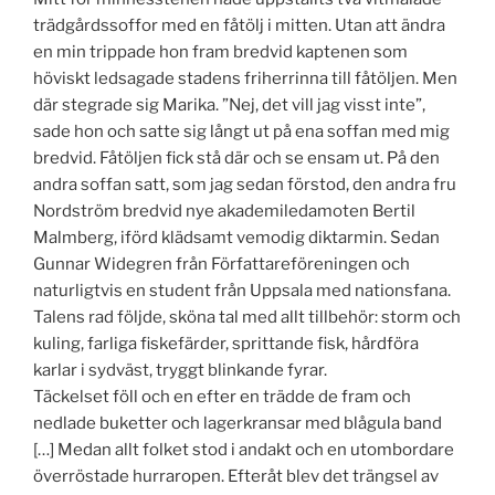
trädgårdssoffor med en fåtölj i mitten. Utan att ändra
en min trippade hon fram bredvid kaptenen som
höviskt ledsagade stadens friherrinna till fåtöljen. Men
där stegrade sig Marika. ”Nej, det vill jag visst inte”,
sade hon och satte sig långt ut på ena soffan med mig
bredvid. Fåtöljen fick stå där och se ensam ut. På den
andra soffan satt, som jag sedan förstod, den andra fru
Nordström bredvid nye akademiledamoten Bertil
Malmberg, iförd klädsamt vemodig diktarmin. Sedan
Gunnar Widegren från Författareföreningen och
naturligtvis en student från Uppsala med nationsfana.
Talens rad följde, sköna tal med allt tillbehör: storm och
kuling, farliga fiskefärder, sprittande fisk, hårdföra
karlar i sydväst, tryggt blinkande fyrar.
Täckelset föll och en efter en trädde de fram och
nedlade buketter och lagerkransar med blågula band
[…] Medan allt folket stod i andakt och en utombordare
överröstade hurraropen. Efteråt blev det trängsel av