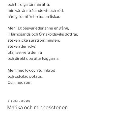
och till dig står min åtrå;
min vän är strålande vit och röd,
härlig framför tio tusen fiskar.
Men jag besvär eder ännu en gång,
I Härnösands och Örnsköldsviks döttrar,
steken icke surströmmingen,
steken den icke,
utan servera den rå
och direkt upp utur kaggarna.
Men med lök och tunnbröd
och oskalad potatis.
Och med rom.
PUBLICERAT
7 JULI, 2020
Marika och minnesstenen