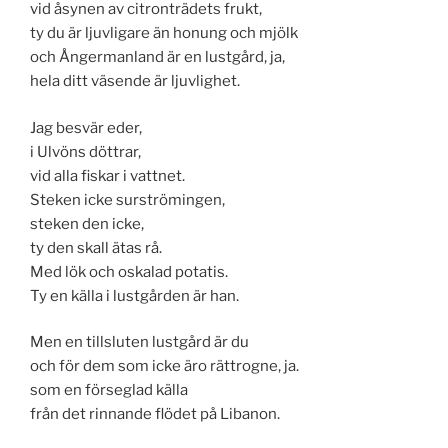
vid åsynen av citronträdets frukt,
ty du är ljuvligare än honung och mjölk
och Ångermanland är en lustgård, ja,
hela ditt väsende är ljuvlighet.
Jag besvär eder,
i Ulvöns döttrar,
vid alla fiskar i vattnet.
Steken icke surströmingen,
steken den icke,
ty den skall ätas rå.
Med lök och oskalad potatis.
Ty en källa i lustgården är han.
Men en tillsluten lustgård är du
och för dem som icke äro rättrogne, ja.
som en förseglad källa
från det rinnande flödet på Libanon.