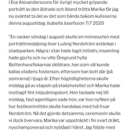
I Eva Alexanderssons för övrigt mycket gripande
porträtt av den åldrade och ibland trötta Marika får jag
nu oväntat ta del av det som hände bakom kulisserna
denna augustidag.
Isabella Josefsson
7/7 2020
”En vacker söndag i augusti skulle en minnessten med
porträttmedaljong över Ludvig Nordström avtäckas i
stadsparken. Några i stan hade tagit initiativ, insamling
hade gjorts och nu ville Öregrund hylla
Bottenhavsfiskarnas skildrare, han som väl kunde
kallas stadens fosterson, eftersom han bott där [på
somrarna] i tjugo år. Efter högtidligheterna skulle
middag gå av stapeln på stadshotellet och Marika hade
mottagit fint inbjudningskort. Hon tackade nej till
middag, fast egentligen sade hon, var hon nyfiken på
hur festkommittén skulle handskas med två fruar
Nordström. Nå det gjorde detsamma, ceremonin skulle
vi dock övervara. Marika var uppsträckt i fin svart dräkt,
nyschamponerad och nyblåad i håret. Jag följde med