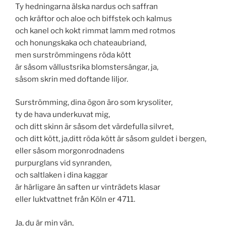
Ty hedningarna älska nardus och saffran
och kräftor och aloe och biffstek och kalmus
och kanel och kokt rimmat lamm med rotmos
och honungskaka och chateaubriand,
men surströmmingens röda kött
är såsom vällustsrika blomstersängar, ja,
såsom skrin med doftande liljor.
Surströmming, dina ögon äro som krysoliter,
ty de hava underkuvat mig,
och ditt skinn är såsom det värdefulla silvret,
och ditt kött, ja,ditt röda kött är såsom guldet i bergen,
eller såsom morgonrodnadens
purpurglans vid synranden,
och saltlaken i dina kaggar
är härligare än saften ur vinträdets klasar
eller luktvattnet från Köln er 4711.
Ja, du är min vän,