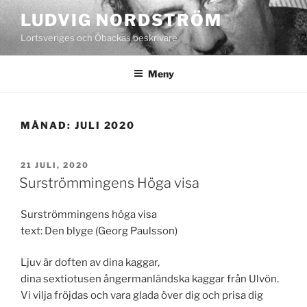
Hoppa
LUDVIG NORDSTRÖM
till
Lortsveriges och Öbackas beskrivare
innehåll
Meny
MÅNAD:
JULI 2020
PUBLICERAT
21 JULI, 2020
Surströmmingens Höga visa
Surströmmingens höga visa
text: Den blyge (Georg Paulsson)
Ljuv är doften av dina kaggar,
dina sextiotusen ångermanländska kaggar från Ulvön.
Vi vilja fröjdas och vara glada över dig och prisa dig