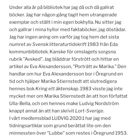
Under alla år på bibliotek har jag då och då gallrat
böcker. Jag har någon gång tagit hem utrangerade
exemplar och ställt i min egen bokhylla. Nu sitter jag
och gallrar i mina hyllor med faktaböcker, jag döstädar.
Jag har ingen aning om varför jag tog hem det sista
numret av
Svensk litteraturtidskrift
1983 från Eda
kommunbibliotek. Kanske för omslagets sorgsna
rubrik ”Avsked”. Jag bläddrar förstrött och hittar en
artikel av Eva Alexandersson, ”Porträtt av Marika.” Den
handlar om hur Eva Alexandersson bor i Öregrund en
tid och hjälper Marika Stiernstedt att slutredigera
hennes bok
Kring ett äktenskap
. 1983 visste jag inte
mycket mer om Marika Stiernstedt än att hon författat
Ulla-Bella, och om hennes make Ludvig Nordström
knappt annat än att han skrivit
Lort-Sverige
.
I vårt medlemsblad LUDVIG 2020:1 har jag med
tidningsartiklar som grund berättat lite om den
minnessten över ”Lubbe” som restes i Öregrund 1953.