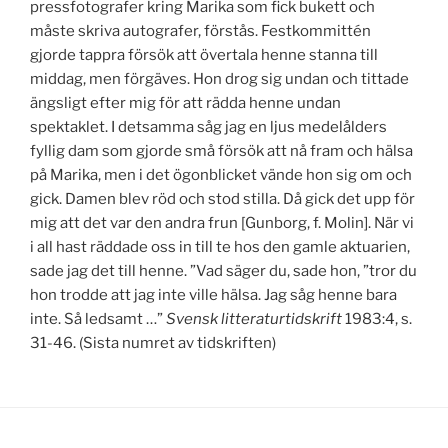
pressfotografer kring Marika som fick bukett och
måste skriva autografer, förstås. Festkommittén
gjorde tappra försök att övertala henne stanna till
middag, men förgäves. Hon drog sig undan och tittade
ängsligt efter mig för att rädda henne undan
spektaklet. I detsamma såg jag en ljus medelålders
fyllig dam som gjorde små försök att nå fram och hälsa
på Marika, men i det ögonblicket vände hon sig om och
gick. Damen blev röd och stod stilla. Då gick det upp för
mig att det var den andra frun [Gunborg, f. Molin]. När vi
i all hast räddade oss in till te hos den gamle aktuarien,
sade jag det till henne. ”Vad säger du, sade hon, ”tror du
hon trodde att jag inte ville hälsa. Jag såg henne bara
inte. Så ledsamt …”
Svensk litteraturtidskrift
1983:4, s.
31-46. (Sista numret av tidskriften)