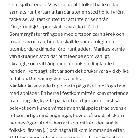
som sjalbärerska. Vi var sena, allt folket hade redan
samlats runt gräsmattan där stenen stod höljd i grönt
täckelse, väl fastknutet för att inte brisen från
[Öregrunds]Grepen skulle avtäcka i förtid.
Sommargäster trängdes med ortsbor, barn skrek och
rusade av och an, hundar skällde som vanligt och
utombordare dånade förbi runt udden. Marikas gamle
vän aktuarien stod där blitt leende som vanligt,
skranglig och vithårig med monokeln dinglande i
handen. Kort sagt, allt var som det brukar vara vid dylika
tillfällen. Det var mycket svenskt.
När Marika saktade trippade in på gräset mottogs hon
med applåder. En herre i festkommittén kom störtande
fram, bugade, kysste på hand och bjöd arm – just så
belevat som kunde väntas av en väluppfostrad svensk
officer: artiga små bugningar, huvud på sned, blicken i
hennes ögon. Andra herrar i kommittén, den snälle
folkskolläraren […] och några till kom lommande efter.
Mitt för minnesstenen hade uppställts två vitmålade