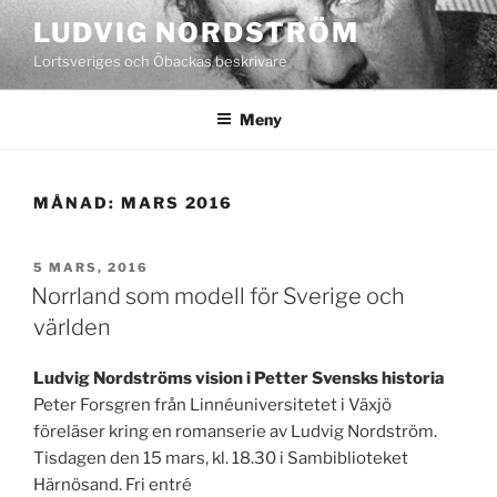
Hoppa
LUDVIG NORDSTRÖM
till
Lortsveriges och Öbackas beskrivare
innehåll
Meny
MÅNAD:
MARS 2016
PUBLICERAT
5 MARS, 2016
Norrland som modell för Sverige och
världen
Ludvig Nordströms vision i Petter Svensks historia
Peter Forsgren från Linnéuniversitetet i Växjö
föreläser kring en romanserie av Ludvig Nordström.
Tisdagen den 15 mars, kl. 18.30 i Sambiblioteket
Härnösand. Fri entré