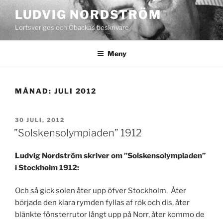
Hoppa
LUDVIG NORDSTRÖM
till
Lortsveriges och Öbackas beskrivare
innehåll
Meny
MÅNAD:
JULI 2012
PUBLICERAT
30 JULI, 2012
”Solskensolympiaden” 1912
Ludvig Nordström skriver om ”Solskensolympiaden”
i Stockholm 1912:
Och så gick solen åter upp öfver Stockholm. Åter
började den klara rymden fyllas af rök och dis, åter
blänkte fönsterrutor långt upp på Norr, åter kommo de