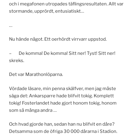
och i megafonen utropades täflingsresultaten. Allt var
stormande, upprördt, entusiatiskt…
…
Nu hände något. Ett oerhördt virrvarr uppstod.
– De komma! De komma! Sitt ner! Tyst! Sitt ner!
skreks.
Det var Marathonlöparna.
Vördade läsare, min penna skälfver, men jag måste
säga det: Ankarsparre hade blifvit tokig. Komplett
tokig! Fosterlandet hade gjort honom tokig, honom
som så många andra …
Och hvad gjorde han, sedan han nu blifvit en dåre?
Detsamma som de öfriga 30 000 dårarna i Stadion.