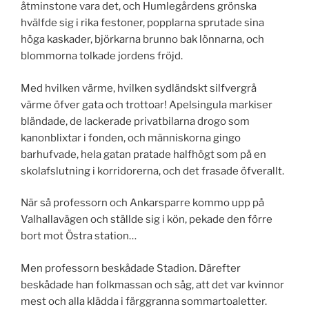
åtminstone vara det, och Humlegårdens grönska
hvälfde sig i rika festoner, popplarna sprutade sina
höga kaskader, björkarna brunno bak lönnarna, och
blommorna tolkade jordens fröjd.
Med hvilken värme, hvilken sydländskt silfvergrå
värme öfver gata och trottoar! Apelsingula markiser
bländade, de lackerade privatbilarna drogo som
kanonblixtar i fonden, och människorna gingo
barhufvade, hela gatan pratade halfhögt som på en
skolafslutning i korridorerna, och det frasade öfverallt.
När så professorn och Ankarsparre kommo upp på
Valhallavägen och ställde sig i kön, pekade den förre
bort mot Östra station…
Men professorn beskådade Stadion. Därefter
beskådade han folkmassan och såg, att det var kvinnor
mest och alla klädda i färggranna sommartoaletter.