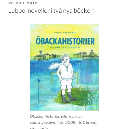
PUBLICERAT
20 JULI, 2012
Lubbe-noveller i två nya böcker!
Öbacka-historier. (Omtryck av
samlingsvolym från 2009). 100 kronor
plus porto