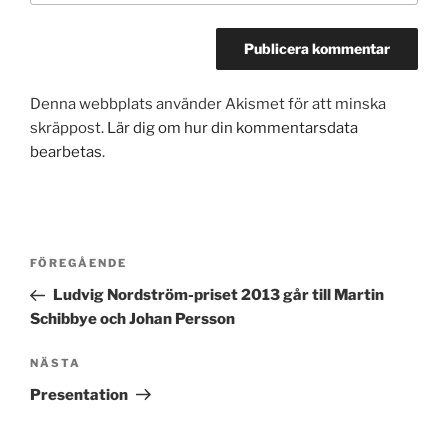
Denna webbplats använder Akismet för att minska
skräppost.
Lär dig om hur din kommentarsdata
bearbetas
.
Inläggsnavigering
Föregående
FÖREGÅENDE
inlägg
Ludvig Nordström-priset 2013 går till Martin
Schibbye och Johan Persson
Nästa
NÄSTA
inlägg
Presentation