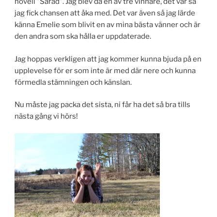
novell ”Sårad”. Jag blev då en av tre vinnare, det var så
jag fick chansen att åka med. Det var även så jag lärde
känna Emelie som blivit en av mina bästa vänner och är
den andra som ska hålla er uppdaterade.
Jag hoppas verkligen att jag kommer kunna bjuda på en
upplevelse för er som inte är med där nere och kunna
förmedla stämningen och känslan.
Nu måste jag packa det sista, ni får ha det så bra tills
nästa gång vi hörs!