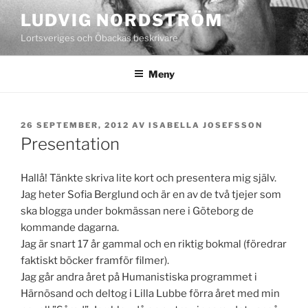
Hoppa
LUDVIG NORDSTRÖM
till
Lortsveriges och Öbackas beskrivare
innehåll
Meny
PUBLICERAT
26 SEPTEMBER, 2012
AV
ISABELLA JOSEFSSON
Presentation
Hallå! Tänkte skriva lite kort och presentera mig själv.
Jag heter Sofia Berglund och är en av de två tjejer som
ska blogga under bokmässan nere i Göteborg de
kommande dagarna.
Jag är snart 17 år gammal och en riktig bokmal (föredrar
faktiskt böcker framför filmer).
Jag går andra året på Humanistiska programmet i
Härnösand och deltog i Lilla Lubbe förra året med min