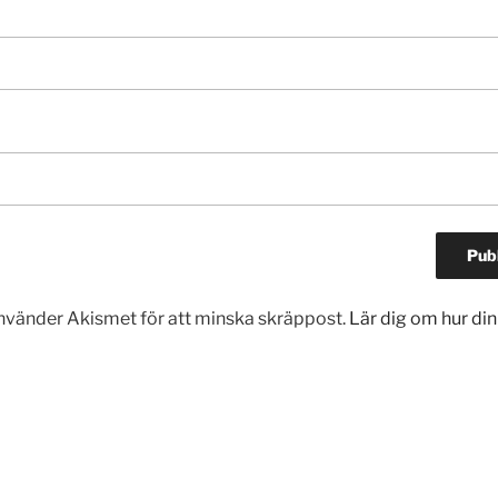
vänder Akismet för att minska skräppost.
Lär dig om hur d
gering