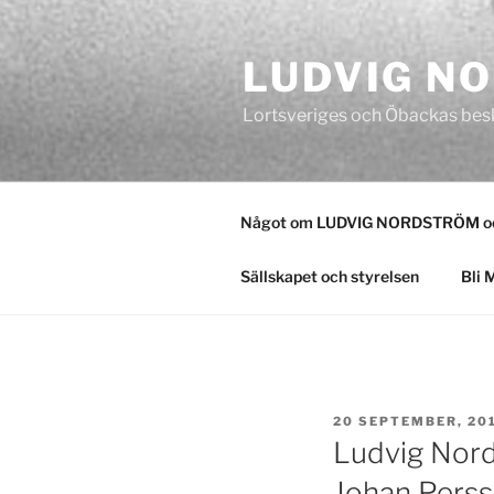
Hoppa
till
LUDVIG N
innehåll
Lortsveriges och Öbackas bes
Något om LUDVIG NORDSTRÖM och
Sällskapet och styrelsen
Bli 
PUBLICERAT
20 SEPTEMBER, 20
Ludvig Nord
Johan Pers