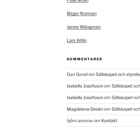
Birger Norman
Janne Wängman
Lars Ahlin
KOMMENTARER
Dan Gerell
om
Sällskapet och styrel
Isabella Josefsson
om
Sällskapet och
Isabella Josefsson
om
Sällskapet och
Magdalena Desén
om
Sällskapet och
björn amnow
om
Kontakt