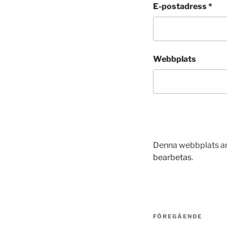
E-postadress
*
Webbplats
Denna webbplats an
bearbetas
.
Inläggsnavi
Föregående
FÖREGÅENDE