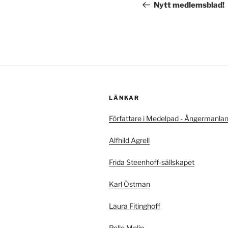
inlägg
Nytt medlemsblad!
LÄNKAR
Författare i Medelpad - Ångermanla
Alfhild Agrell
Frida Steenhoff-sällskapet
Karl Östman
Laura Fitinghoff
Pelle Molin