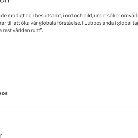
tt de modigt och beslutsamt, i ord och bild, undersöker omvä
ar till att öka vår globala förståelse. I Lubbes anda i global t
 rest världen runt”.
ADE
r