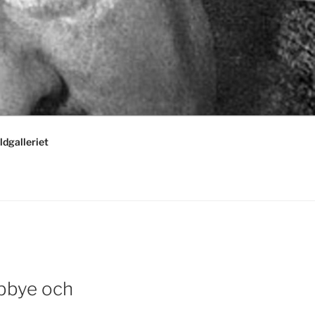
ldgalleriet
ibbye och