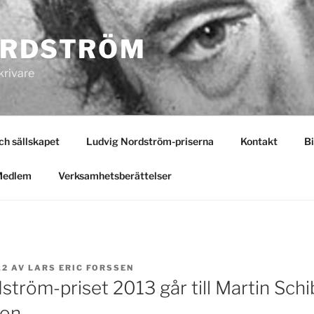
ORDSTRÖM
krivare
 sällskapet
Ludvig Nordström-priserna
Kontakt
Bi
Medlem
Verksamhetsberättelser
12
AV
LARS ERIC FORSSEN
ström-priset 2013 går till Martin Sch
son