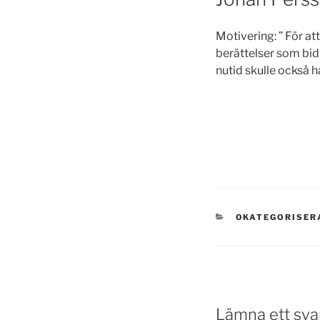
Motivering: ” För a
berättelser som bidr
nutid skulle också ha
KATEGORIER
OKATEGORISER
Lämna ett sva