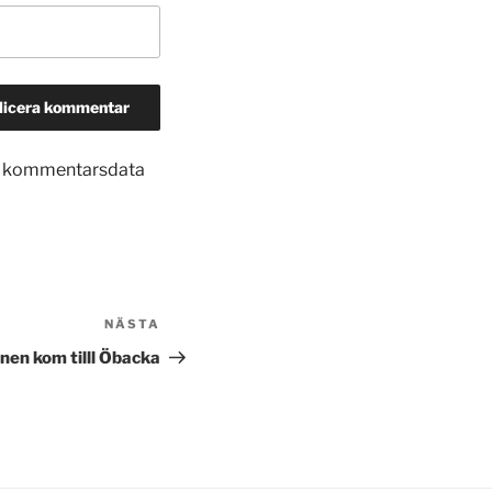
in kommentarsdata
NÄSTA
Nästa
inlägg
nen kom tilll Öbacka