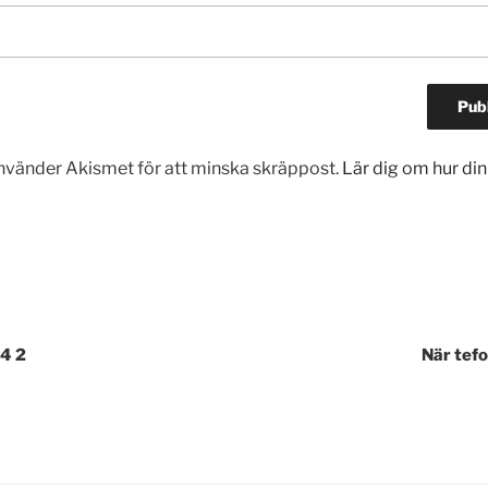
vänder Akismet för att minska skräppost.
Lär dig om hur d
gering
4 2
När tefo