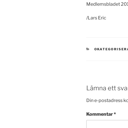
Medlemsbladet 2014
/Lars Eric
KATEGORIER
OKATEGORISER
Lämna ett sva
Din e-postadress k
Kommentar
*