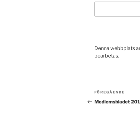
Denna webbplats an
bearbetas
.
Inläggsnavi
Föregående
FÖREGÅENDE
inlägg
Medlemsbladet 201