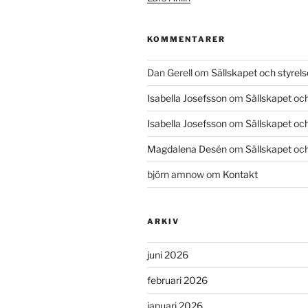
KOMMENTARER
Dan Gerell
om
Sällskapet och styrel
Isabella Josefsson
om
Sällskapet och
Isabella Josefsson
om
Sällskapet och
Magdalena Desén
om
Sällskapet och
björn amnow
om
Kontakt
ARKIV
juni 2026
februari 2026
januari 2026