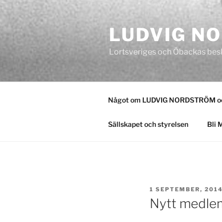
Hoppa
till
LUDVIG N
innehåll
Lortsveriges och Öbackas bes
Något om LUDVIG NORDSTRÖM och
Sällskapet och styrelsen
Bli 
PUBLICERAT
1 SEPTEMBER, 201
Nytt medle