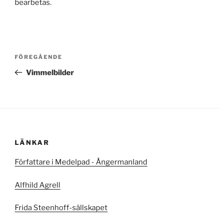
bearbetas
.
Inläggsnavigering
Föregående
FÖREGÅENDE
inlägg
Vimmelbilder
LÄNKAR
Författare i Medelpad - Ångermanland
Alfhild Agrell
Frida Steenhoff-sällskapet