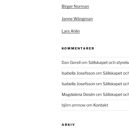
Birger Norman
Janne Wängman
Lars Ahlin
KOMMENTARER
Dan Gerell
om
Sällskapet och styrel
Isabella Josefsson
om
Sällskapet och
Isabella Josefsson
om
Sällskapet och
Magdalena Desén
om
Sällskapet och
björn amnow
om
Kontakt
ARKIV