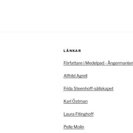
LÄNKAR
Författare i Medelpad - Ångermanla
Alfhild Agrell
Frida Steenhoff-sällskapet
Karl Östman
Laura Fitinghoff
Pelle Molin