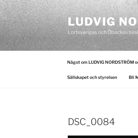
Hoppa
till
LUDVIG N
innehåll
Lortsveriges och Öbackas bes
Något om LUDVIG NORDSTRÖM och
Sällskapet och styrelsen
Bli 
DSC_0084