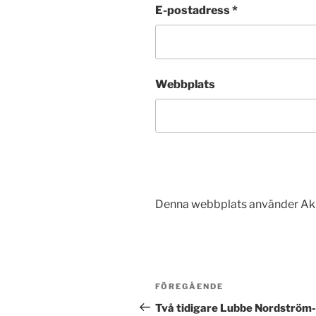
E-postadress
*
Webbplats
Denna webbplats använder Aki
Inläggsnavigering
Föregående
FÖREGÅENDE
inlägg
Två tidigare Lubbe Nordström