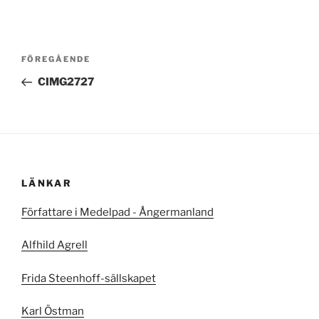
Inläggsnavigering
Föregående
FÖREGÅENDE
inlägg
CIMG2727
LÄNKAR
Författare i Medelpad - Ångermanland
Alfhild Agrell
Frida Steenhoff-sällskapet
Karl Östman