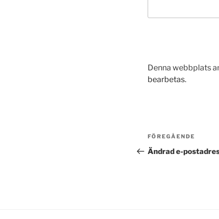
Denna webbplats an
bearbetas
.
Inläggsnavi
Föregående
FÖREGÅENDE
inlägg
Ändrad e-postadres