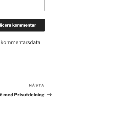
in kommentarsdata
NÄSTA
Nästa
inlägg
fé med Prisutdelning