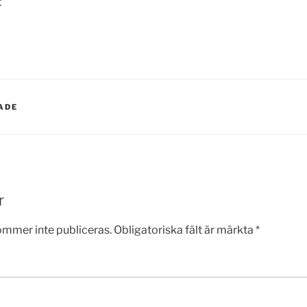
ADE
r
ommer inte publiceras.
Obligatoriska fält är märkta
*