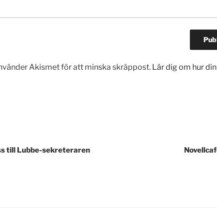
vänder Akismet för att minska skräppost.
Lär dig om hur d
gering
s till Lubbe-sekreteraren
Novellca