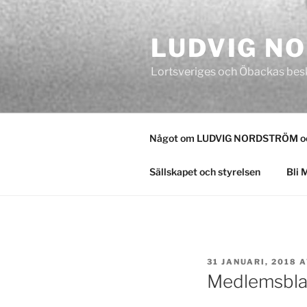
Hoppa
till
LUDVIG N
innehåll
Lortsveriges och Öbackas bes
Något om LUDVIG NORDSTRÖM och
Sällskapet och styrelsen
Bli 
PUBLICERAT
31 JANUARI, 2018
A
Medlemsblad