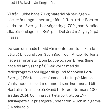
med i TV, fast från långt håll.
Vi från Lubbe hade 70 kg material på nervägen –
böcker är tunga – men ungefär hälften i retur. Bara en
enda Lort-Sverige-bok väger drygt 700 gram. Vi sålde
alla, på söndagen till REA-pris. Det är så många gör på
mässan.
De som stannade till vid vår monter en stund kunde
titta på bildband som Sven Bodin och Mikael Norberg
hade sammanställt; om Lubbe och om Birger. (Ingen
hade tid att lyssna på CD-skivorna med de
radioprogram som ligger till grund för boken Lort-
Sverige.) Där fanns också annat att titta på: Mats de
Vahls modell till det monument som kommer att bli
klart att ställas upp på Svanö till Birger Normans 100-
årsdag 2014. Och fina svartvita porträtt på LN-
sällskapets alla pristagare under åren. – Och min gamla
30-talsradio.