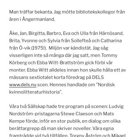
Man träffar bekanta. Jag mötte bibliotekskollegor från
åren i Ångermanland.
Åke, Jan, Birgitta, Barbro, Eva och Ulla från Härnösand.
Brita, Yvonne och Sylvia från Sollefteå och Catharina
från Ö-vik (1975!). Miljön var kändistät. Jag såg
visserligen inte så många där jag satt, men Tommy
Körberg och Ebba Witt-Brattström gick förbi vår
monter. Ebba Witt alldeles innan hon skulle hålla ett av
mässans sextiotalet korta föredrag på DELS
www.dels.nu
scen. Hennes handlade om ”Nordisk
kvinnolitteraturhistoria”.
Våra två Sällskap hade tre program på scenen: Ludvig
Nordström-pristagarna Stewe Claeson och Mats
Kempe förde, inför en stor publik, en dialog om olika
berättargrepp då man skriver noveller. Våra egna
framträdde vid två tillfällen, Torgny Åström och Mikael