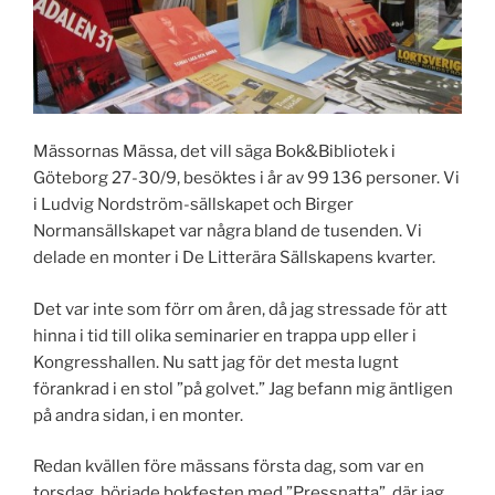
Mässornas Mässa, det vill säga Bok&Bibliotek i
Göteborg 27-30/9, besöktes i år av 99 136 personer. Vi
i Ludvig Nordström-sällskapet och Birger
Normansällskapet var några bland de tusenden. Vi
delade en monter i De Litterära Sällskapens kvarter.
Det var inte som förr om åren, då jag stressade för att
hinna i tid till olika seminarier en trappa upp eller i
Kongresshallen. Nu satt jag för det mesta lugnt
förankrad i en stol ”på golvet.” Jag befann mig äntligen
på andra sidan, i en monter.
Redan kvällen före mässans första dag, som var en
torsdag, började bokfesten med ”Pressnatta”, där jag