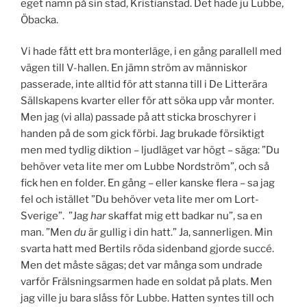
eget namn på sin stad, Kristianstad. Det hade ju Lubbe,
Öbacka.
Vi hade fått ett bra monterläge, i en gång parallell med
vägen till V-hallen. En jämn ström av människor
passerade, inte alltid för att stanna till i De Litterära
Sällskapens kvarter eller för att söka upp vår monter.
Men jag (vi alla) passade på att sticka broschyrer i
handen på de som gick förbi. Jag brukade försiktigt
men med tydlig diktion – ljudläget var högt – säga: ”Du
behöver veta lite mer om Lubbe Nordström”, och så
fick hen en folder. En gång – eller kanske flera – sa jag
fel och istället ”Du behöver veta lite mer om Lort-
Sverige”. ”Jag
har
skaffat mig ett badkar nu”, sa en
man. ”Men
du
är gullig i din hatt.” Ja, sannerligen. Min
svarta hatt med Bertils röda sidenband gjorde succé.
Men det måste sägas; det var många som undrade
varför Frälsningsarmen hade en soldat på plats. Men
jag ville ju bara slåss för Lubbe. Hatten syntes till och