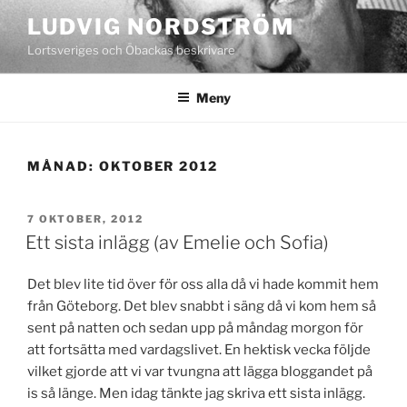
Hoppa
LUDVIG NORDSTRÖM
till
Lortsveriges och Öbackas beskrivare
innehåll
Meny
MÅNAD:
OKTOBER 2012
PUBLICERAT
7 OKTOBER, 2012
Ett sista inlägg (av Emelie och Sofia)
Det blev lite tid över för oss alla då vi hade kommit hem
från Göteborg. Det blev snabbt i säng då vi kom hem så
sent på natten och sedan upp på måndag morgon för
att fortsätta med vardagslivet. En hektisk vecka följde
vilket gjorde att vi var tvungna att lägga bloggandet på
is så länge. Men idag tänkte jag skriva ett sista inlägg.