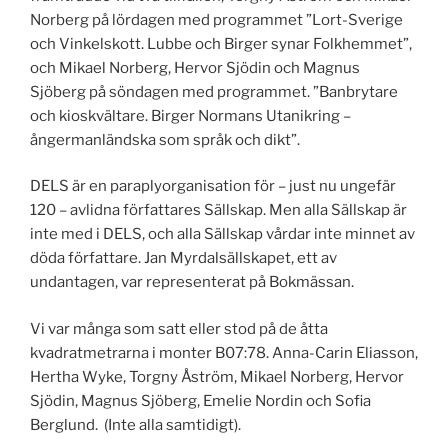
Norberg på lördagen med programmet ”Lort-Sverige
och Vinkelskott. Lubbe och Birger synar Folkhemmet”,
och Mikael Norberg, Hervor Sjödin och Magnus
Sjöberg på söndagen med programmet. ”Banbrytare
och kioskvältare. Birger Normans Utanikring –
ångermanländska som språk och dikt”.
DELS är en paraplyorganisation för – just nu ungefär
120 – avlidna
författares Sällskap. Men alla Sällskap är
inte med i DELS, och alla Sällskap vårdar inte minnet av
döda författare. Jan Myrdalsällskapet, ett av
undantagen, var representerat på Bokmässan.
Vi var många som satt eller stod på de åtta
kvadratmetrarna i monter B07:78. Anna-Carin Eliasson,
Hertha Wyke, Torgny Åström, Mikael Norberg, Hervor
Sjödin, Magnus Sjöberg, Emelie Nordin och Sofia
Berglund. (Inte alla samtidigt).