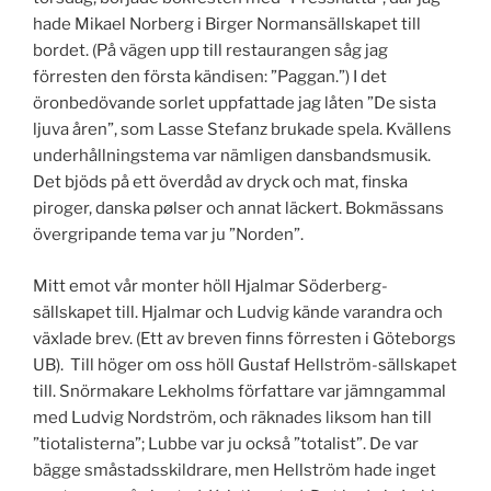
hade Mikael Norberg i Birger Normansällskapet till
bordet. (På vägen upp till restaurangen såg jag
förresten den första kändisen: ”Paggan.”) I det
öronbedövande sorlet uppfattade jag låten ”De sista
ljuva åren”, som Lasse Stefanz brukade spela. Kvällens
underhållningstema var nämligen dansbandsmusik.
Det bjöds på ett överdåd av dryck och mat, finska
piroger, danska pølser och annat läckert. Bokmässans
övergripande tema var ju ”Norden”.
Mitt emot vår monter höll Hjalmar Söderberg-
sällskapet till. Hjalmar och Ludvig kände varandra och
växlade brev. (Ett av breven finns förresten i Göteborgs
UB). Till höger om oss höll Gustaf Hellström-sällskapet
till. Snörmakare Lekholms författare var jämngammal
med Ludvig Nordström, och räknades liksom han till
”tiotalisterna”; Lubbe var ju också ”totalist”. De var
bägge småstadsskildrare, men Hellström hade inget