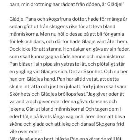
barn, min drottning har räddat från döden, är Glädje!”
Glädje, Pans och skogsfruns dotter, hade för många år
sedan gått ut från skogens rike för att leva bland
människorna. Men nu höllo dessa på att bli för gamla
för lek och dans, och därför hade Glädje vänt åter hem.
Dock icke för att stanna. Hon äskar en gåva av sin fader,
som skall kunna gagna både henne och människorna.
Pan blåser i sin pipa sin ystraste låt, och plötsligt står
en yngling vid Glädjes sida. Det är Skönhet. Och nu ber
han om Glädjes hand. Pan har alltid vetat, att detta
skulle inträffa och just en julnatt, förty julen skall vara
Skönhets och Glädjes bröllopsfest.”Jag giver eder åt
varandra och giver eder denna gåva: dansens och
lekens. Gån ut bland människorna! Och tagen dem i
edert följe på livets långa väg, och lären dem att bliva
sköna och glada och att leka och dansa! Skogens frid
vile över eder!”
När de så gingo bort, blåste Pan en skärande gäll låt,