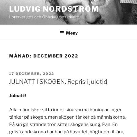
Hoppa
LUDVIG NORDSTRÖM
till
Lortsveriges och Öbackas beskrivare
innehåll
Meny
MÅNAD:
DECEMBER 2022
PUBLICERAT
17 DECEMBER, 2022
JULNATT I SKOGEN. Repris i juletid
Julnatt!
Alla människor sitta inne i sina varma boningar. Ingen
tänker på skogen, men skogen tänker på människorna.
På sin gnistrande tron sitter skogens kung, Pan. En
gnistrande krona har han på huvudet, högtiden till ära,