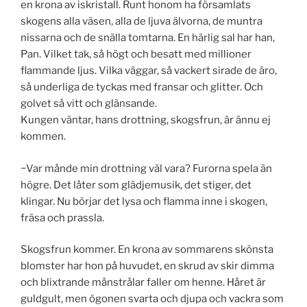
en krona av iskristall. Runt honom ha församlats
skogens alla väsen, alla de ljuva älvorna, de muntra
nissarna och de snälla tomtarna. En härlig sal har han,
Pan. Vilket tak, så högt och besatt med millioner
flammande ljus. Vilka väggar, så vackert sirade de äro,
så underliga de tyckas med fransar och glitter. Och
golvet så vitt och glänsande.
Kungen väntar, hans drottning, skogsfrun, är ännu ej
kommen.
−Var månde min drottning väl vara? Furorna spela än
högre. Det låter som glädjemusik, det stiger, det
klingar. Nu börjar det lysa och flamma inne i skogen,
fräsa och prassla.
Skogsfrun kommer. En krona av sommarens skönsta
blomster har hon på huvudet, en skrud av skir dimma
och blixtrande månstrålar faller om henne. Håret är
guldgult, men ögonen svarta och djupa och vackra som