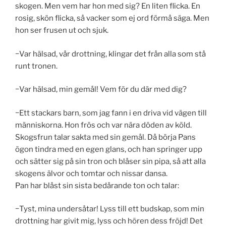
skogen. Men vem har hon med sig? En liten flicka. En
rosig, skön flicka, så vacker som ej ord förmå säga. Men
hon ser frusen ut och sjuk.
−Var hälsad, vår drottning, klingar det från alla som stå
runt tronen.
−Var hälsad, min gemål! Vem för du där med dig?
−Ett stackars barn, som jag fann i en driva vid vägen till
människorna. Hon frös och var nära döden av köld.
Skogsfrun talar sakta med sin gemål. Då börja Pans
ögon tindra med en egen glans, och han springer upp
och sätter sig på sin tron och blåser sin pipa, så att alla
skogens älvor och tomtar och nissar dansa.
Pan har blåst sin sista bedårande ton och talar:
−Tyst, mina undersåtar! Lyss till ett budskap, som min
drottning har givit mig, lyss och hören dess fröjd! Det