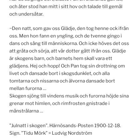
och åter stod han mitt i sitt hov och talade till gemål
och undersåtar.
−Den natt, som gav oss Glädje, den tog henne ock ifrån
oss. Men hon fann en yngling, och de tvenne gingo i
dans och sång till människorna. Och icke höves det oss
att gråta och sörja, att vår dotter gått ifrån oss. Glädje
är skogens barn, och barnets hem skall vara ett
glädjens. Hej och hopp! Och Pan tog sin drottning om
livet och dansade bort i skogsdunklet, och alla
tomtarna och nissarna och älvorna dansade bort
mellan furorna …
Skogen sjöng till vindens musik och furorna höjde sina
grenar mot himlen, och rimfrosten gnistrade i
månstrålarna …
”Julnatt i skogen”. Härnösands-Posten 1900-12-18.
Sign. ”Tidu Mörk” = Ludvig Nordström