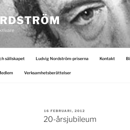
ORDSTRÖM
krivare
 sällskapet
Ludvig Nordström-priserna
Kontakt
Bi
Medlem
Verksamhetsberättelser
PUBLICERAT
16 FEBRUARI, 2012
20-årsjubileum