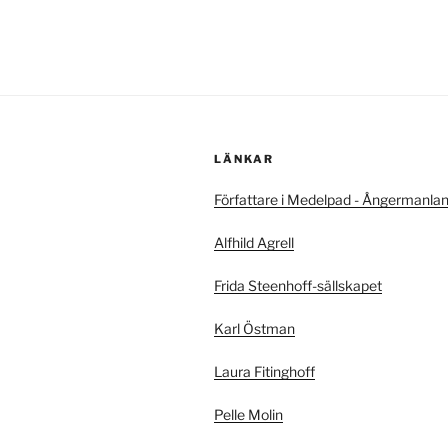
LÄNKAR
Författare i Medelpad - Ångermanla
Alfhild Agrell
Frida Steenhoff-sällskapet
Karl Östman
Laura Fitinghoff
Pelle Molin