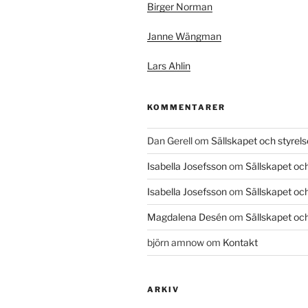
Birger Norman
Janne Wängman
Lars Ahlin
KOMMENTARER
Dan Gerell
om
Sällskapet och styrel
Isabella Josefsson
om
Sällskapet och
Isabella Josefsson
om
Sällskapet och
Magdalena Desén
om
Sällskapet och
björn amnow
om
Kontakt
ARKIV