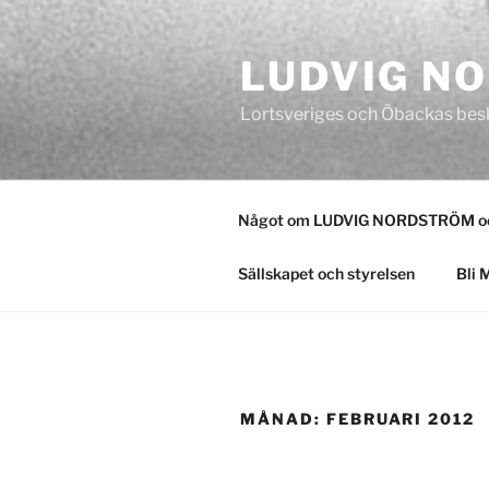
Hoppa
till
LUDVIG N
innehåll
Lortsveriges och Öbackas bes
Något om LUDVIG NORDSTRÖM och
Sällskapet och styrelsen
Bli 
MÅNAD:
FEBRUARI 2012