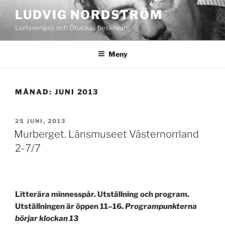
Hoppa
LUDVIG NORDSTRÖM
till
Lortsveriges och Öbackas beskrivare
innehåll
Meny
MÅNAD:
JUNI 2013
PUBLICERAT
25 JUNI, 2013
Murberget. Länsmuseet Västernorrland
2-7/7
Litterära minnesspår. Utställning och program.
Utställningen är öppen 11–16.
Programpunkterna
börjar klockan 13