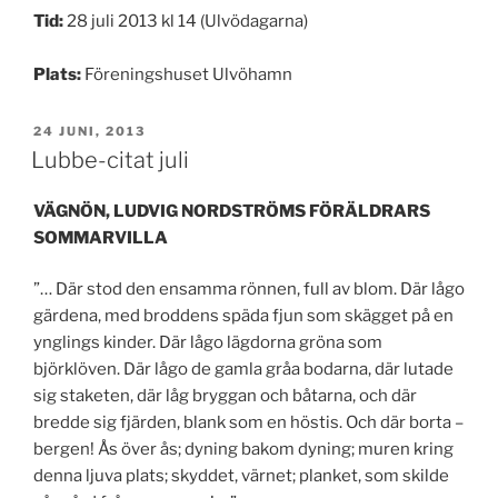
Tid:
28 juli 2013 kl 14 (Ulvödagarna)
Plats:
Föreningshuset Ulvöhamn
PUBLICERAT
24 JUNI, 2013
Lubbe-citat juli
VÄGNÖN, LUDVIG NORDSTRÖMS FÖRÄLDRARS
SOMMARVILLA
”… Där stod den ensamma rönnen, full av blom. Där lågo
gärdena, med broddens späda fjun som skägget på en
ynglings kinder. Där lågo lägdorna gröna som
björklöven. Där lågo de gamla gråa bodarna, där lutade
sig staketen, där låg bryggan och båtarna, och där
bredde sig fjärden, blank som en höstis. Och där borta –
bergen! Ås över ås; dyning bakom dyning; muren kring
denna ljuva plats; skyddet, värnet; planket, som skilde