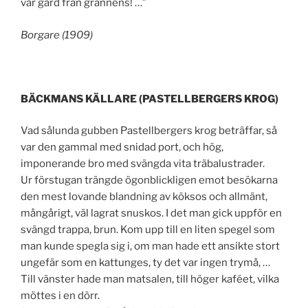
vår gård från grannens! …”
Borgare (1909)
BÄCKMANS KÄLLARE (PASTELLBERGERS KROG)
Vad sålunda gubben Pastellbergers krog beträffar, så
var den gammal med snidad port, och hög,
imponerande bro med svängda vita träbalustrader.
Ur förstugan trängde ögonblickligen emot besökarna
den mest lovande blandning av köksos och allmänt,
mångårigt, väl lagrat snuskos. I det man gick uppför en
svängd trappa, brun. Kom upp till en liten spegel som
man kunde spegla sig i, om man hade ett ansikte stort
ungefär som en kattunges, ty det var ingen trymå, …
Till vänster hade man matsalen, till höger kaféet, vilka
möttes i en dörr.