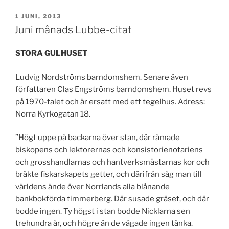
PUBLICERAT
1 JUNI, 2013
Juni månads Lubbe-citat
STORA GULHUSET
Ludvig Nordströms barndomshem. Senare även
författaren Clas Engströms barndomshem. Huset revs
på 1970-talet och är ersatt med ett tegelhus. Adress:
Norra Kyrkogatan 18.
”Högt uppe på backarna över stan, där råmade
biskopens och lektorernas och konsistorienotariens
och grosshandlarnas och hantverksmästarnas kor och
bräkte fiskarskapets getter, och därifrån såg man till
världens ände över Norrlands alla blånande
bankbokförda timmerberg. Där susade gräset, och där
bodde ingen. Ty högst i stan bodde Nicklarna sen
trehundra år, och högre än de vågade ingen tänka.