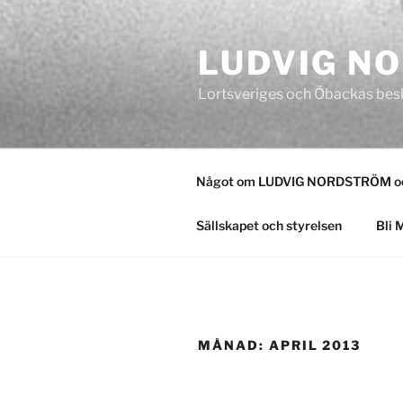
Hoppa
till
LUDVIG N
innehåll
Lortsveriges och Öbackas bes
Något om LUDVIG NORDSTRÖM och
Sällskapet och styrelsen
Bli 
MÅNAD:
APRIL 2013