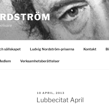
ORDSTRÖM
krivare
 sällskapet
Ludvig Nordström-priserna
Kontakt
Bi
Medlem
Verksamhetsberättelser
PUBLICERAT
10 APRIL, 2013
Lubbecitat April