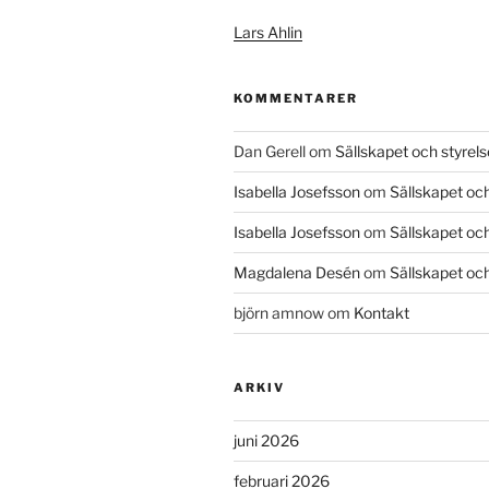
Lars Ahlin
KOMMENTARER
Dan Gerell
om
Sällskapet och styrel
Isabella Josefsson
om
Sällskapet och
Isabella Josefsson
om
Sällskapet och
Magdalena Desén
om
Sällskapet och
björn amnow
om
Kontakt
ARKIV
juni 2026
februari 2026