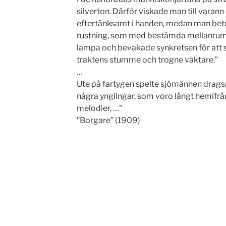
silverton. Därför viskade man till varan
eftertänksamt i handen, medan man betra
rustning, som med bestämda mellanrum t
lampa och bevakade synkretsen för att se, 
traktens stumme och trogne väktare.”
…
Ute på fartygen spelte sjömännen drags
några ynglingar, som voro långt hemifr
melodier, …”
”Borgare” (1909)