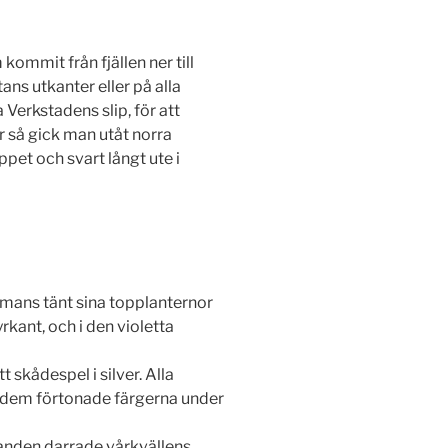
kommit från fjällen ner till
ans utkanter eller på alla
Verkstadens slip, för att
r så gick man utåt norra
ppet och svart långt ute i
mans tänt sina topplanternor
rkant, och i den violetta
 skådespel i silver. Alla
r dem förtonade färgerna under
randen darrade vårkvällens