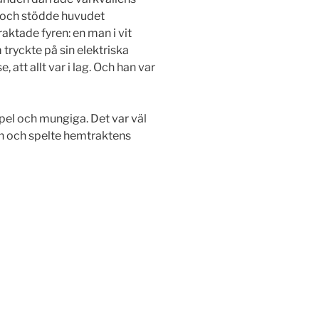
n och stödde huvudet
ktade fyren: en man i vit
ryckte på sin elektriska
att allt var i lag. Och han var
pel och mungiga. Det var väl
ån och spelte hemtraktens