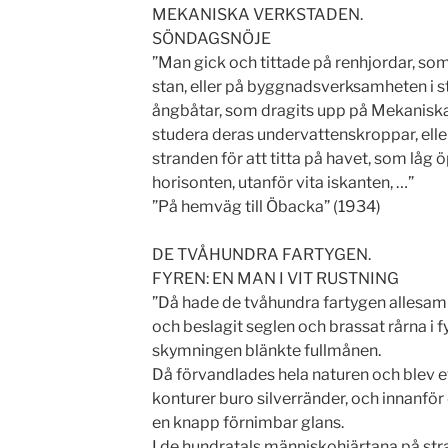
MEKANISKA VERKSTADEN.
SÖNDAGSNÖJE
”Man gick och tittade på renhjordar, som 
stan, eller på byggnadsverksamheten i st
ångbåtar, som dragits upp på Mekaniska 
studera deras undervattenskroppar, elle
stranden för att titta på havet, som låg ö
horisonten, utanför vita iskanten, …”
”På hemväg till Öbacka” (1934)
DE TVÅHUNDRA FARTYGEN.
FYREN: EN MAN I VIT RUSTNING
”Då hade de tvåhundra fartygen allesam
och beslagit seglen och brassat rårna i fy
skymningen blänkte fullmånen.
Då förvandlades hela naturen och blev ett
konturer buro silverränder, och innanfö
en knapp förnimbar glans.
I de hundratals människohjärtana på st