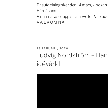
Prisutdelning sker den 14 mars, klockan 1
Härnösand.
Vinnarna läser upp sina noveller. Vi bjude
V Ä L K O M N A!
PUBLICERAT
13 JANUARI, 2026
Ludvig Nordström – Hans
idévärld