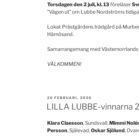
Torsdagen den 2 juli, kl. 13
föreläser
Sv
”Vägen ut” om Lubbe Nordströms tidiga å
Lokal: Prästgårdens trädgård på Murber
Härnösand.
Samarrangemang med Västernorrland
VÄLKOMMEN!
PUBLICERAT
20 FEBRUARI, 2026
LILLA LUBBE-vinnarna 
Klara Claesson
, Sundsvall,
Mimmi Nolé
Persson
, Själevad,
Oskar Sjölund
, Ovans