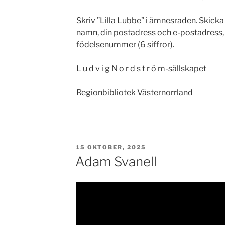
Skriv ”Lilla Lubbe” i ämnesraden. Skicka
namn, din postadress och e-postadress
födelsenummer (6 siffror).
L u d v i g N o r d s t r ö m-sällskapet
Regionbibliotek Västernorrland
PUBLICERAT
15 OKTOBER, 2025
Adam Svanell