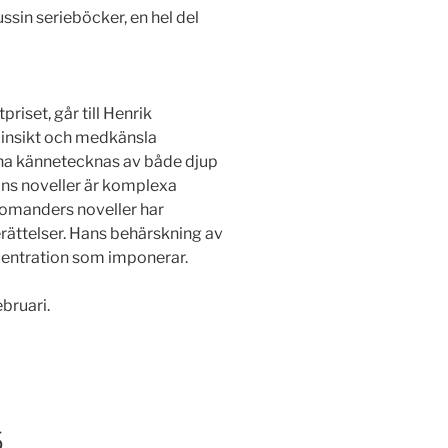
ussin serieböcker, en hel del
iset, går till Henrik
insikt och medkänsla
rna kännetecknas av både djup
hans noveller är komplexa
Bromanders noveller har
ättelser. Hans behärskning av
centration som imponerar.
bruari.
5