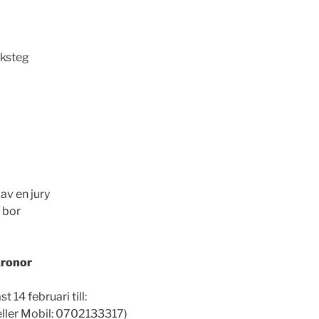
nksteg
av en jury
u bor
kronor
 14 februari till:
ller Mobil: 0702133317)