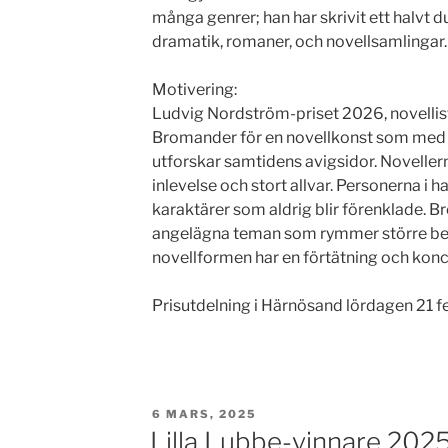
många genrer; han har skrivit ett halvt d
dramatik, romaner, och novellsamlingar.
Motivering:
Ludvig Nordström-priset 2026, novellistpr
Bromander för en novellkonst som med 
utforskar samtidens avigsidor. Novelle
inlevelse och stort allvar. Personerna i 
karaktärer som aldrig blir förenklade. 
angelägna teman som rymmer större ber
novellformen har en förtätning och kon
Prisutdelning i Härnösand lördagen 21 fe
PUBLICERAT
6 MARS, 2025
Lilla Lubbe-vinnare 202