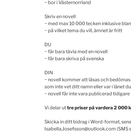
− bor i Västernorrland
Skriv en novell
− med max 10 000 tecken inklusive bla
− på vilket tema du vill, ämnet är fritt
DU
− får bara tävla med en novell
− får bara skriva på svenska
DIN
− novell kommer att läsas och bedömas 
som inte vet ditt namn eller var i länet d
− novell får inte vara publicerad tidigare
Vi delar ut
tre priser på vardera 2 000 
Skicka in ditt bidrag i Word-format, senast
Isabella.Josefsson@outlook.com (SMS e