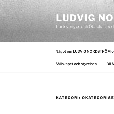
Hoppa
till
LUDVIG N
innehåll
Lortsveriges och Öbackas bes
Något om LUDVIG NORDSTRÖM och
Sällskapet och styrelsen
Bli 
KATEGORI:
OKATEGORIS