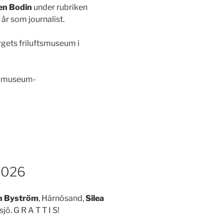
en Bodin
under rubriken
r som journalist.
gets friluftsmuseum i
s museum-
2026
n Byström
, Härnösand,
Silea
jö. G R A T T I S!