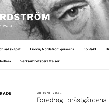
ORDSTRÖM
krivare
 sällskapet
Ludvig Nordström-priserna
Kontakt
Bi
Medlem
Verksamhetsberättelser
PUBLICERAT
ERADE
29 JUNI, 2026
Föredrag i prästgårdens