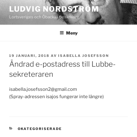
Hoppa
LUDVIG NORDSTRÖM
till
Lortsveriges och Öbackas beskrivare
innehåll
Meny
PUBLICERAT
19 JANUARI, 2018
AV
ISABELLA JOSEFSSON
Ändrad e-postadress till Lubbe-
sekreteraren
isabella.josefsson2@gmail.com
(Spray-adressen isajos fungerar inte längre)
KATEGORIER
OKATEGORISERADE