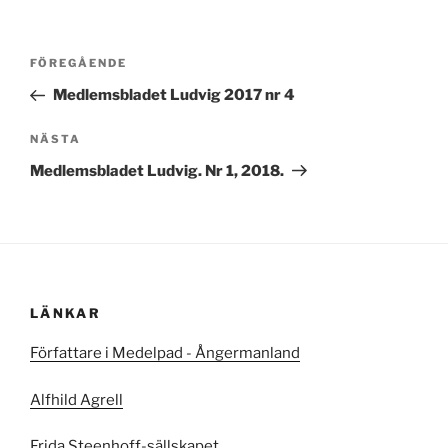
Inläggsnavigering
Föregående
FÖREGÅENDE
inlägg
Medlemsbladet Ludvig 2017 nr 4
Nästa
NÄSTA
inlägg
Medlemsbladet Ludvig. Nr 1, 2018.
LÄNKAR
Författare i Medelpad - Ångermanland
Alfhild Agrell
Frida Steenhoff-sällskapet