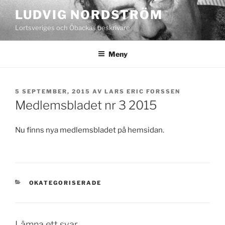
Hoppa
LUDVIG NORDSTRÖM
till
Lortsveriges och Öbackas beskrivare
innehåll
Meny
PUBLICERAT
5 SEPTEMBER, 2015
AV
LARS ERIC FORSSEN
Medlemsbladet nr 3 2015
Nu finns nya medlemsbladet på hemsidan.
KATEGORIER
OKATEGORISERADE
Lämna ett svar