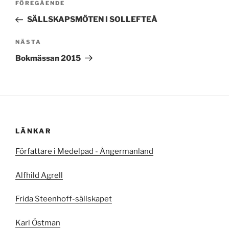
Föregående
FÖREGÅENDE
inlägg
SÄLLSKAPSMÖTEN I SOLLEFTEÅ
Nästa
NÄSTA
inlägg
Bokmässan 2015
LÄNKAR
Författare i Medelpad - Ångermanland
Alfhild Agrell
Frida Steenhoff-sällskapet
Karl Östman