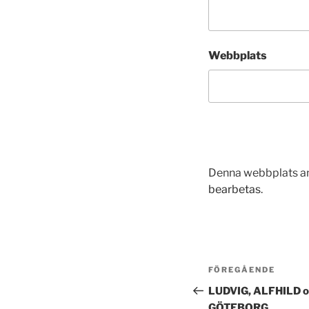
Webbplats
Denna webbplats an
bearbetas
.
Inläggsnavi
Föregående
FÖREGÅENDE
inlägg
LUDVIG, ALFHILD 
GÖTEBORG