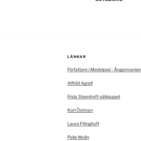
LÄNKAR
Författare i Medelpad - Ångermanla
Alfhild Agrell
Frida Steenhoff-sällskapet
Karl Östman
Laura Fitinghoff
Pelle Molin