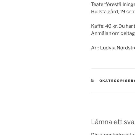
Teaterföreställnin
Hullsta gård, 19 sep
Kaffe: 40 kr. Du ha
Anmälan om deltag
Arr: Ludvig Nordstr
KATEGORIER
OKATEGORISER
Lämna ett sva
Din e-postadress k