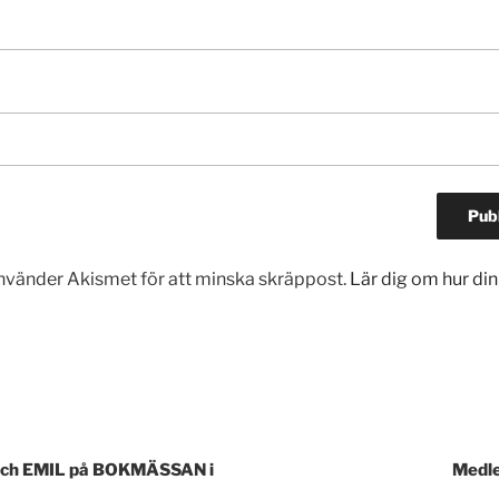
vänder Akismet för att minska skräppost.
Lär dig om hur d
gering
och EMIL på BOKMÄSSAN i
Medle