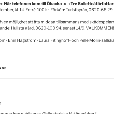
gen
När telefonen kom till Öbacka
och
Tre Sollefteåförfatta
tember, kl. 14. Entré: 100 kr. Förköp: Turistbyrån, 0620-68 29
r även möjlighet att äta middag tillsammans med skådespelarn
ande: Hullsta gård, 0620-100 94, senast 14/9. VÄLKOMMEN!
öm- Emil Hagström- Laura Fitinghoff- och Pelle Molin-sällsk
ADE
r
ommer inte publiceras.
Obligatoriska fält är märkta
*