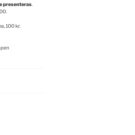
re presenteras
.
 00.
a, 100 kr.
apen