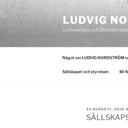
Hoppa
till
LUDVIG N
innehåll
Lortsveriges och Öbackas bes
Något om LUDVIG NORDSTRÖM och
Sällskapet och styrelsen
Bli 
PUBLICERAT
23 AUGUSTI, 2015
SÄLLSKAPS