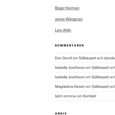
Birger Norman
Janne Wängman
Lars Ahlin
KOMMENTARER
Dan Gerell
om
Sällskapet och styrel
Isabella Josefsson
om
Sällskapet och
Isabella Josefsson
om
Sällskapet och
Magdalena Desén
om
Sällskapet och
björn amnow
om
Kontakt
ARKIV