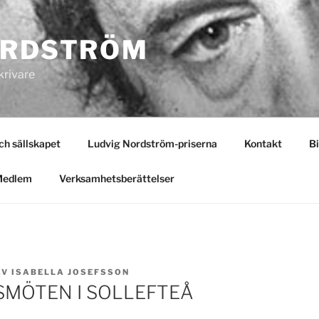
ORDSTRÖM
krivare
 sällskapet
Ludvig Nordström-priserna
Kontakt
Bi
Medlem
Verksamhetsberättelser
AV
ISABELLA JOSEFSSON
MÖTEN I SOLLEFTEÅ