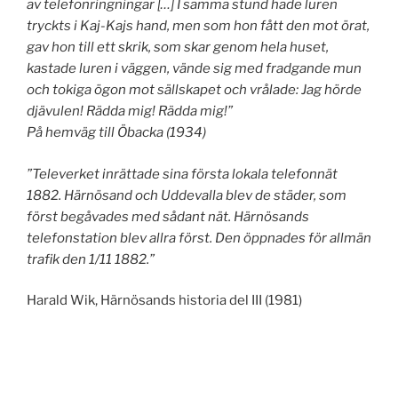
av telefonringningar […] I samma stund hade luren
tryckts i Kaj-Kajs hand, men som hon fått den mot örat,
gav hon till ett skrik, som skar genom hela huset,
kastade luren i väggen, vände sig med fradgande mun
och tokiga ögon mot sällskapet och vrålade: Jag hörde
djävulen! Rädda mig! Rädda mig!”
På hemväg till Öbacka (1934)
”Televerket inrättade sina första lokala telefonnät
1882. Härnösand och Uddevalla blev de städer, som
först begåvades med sådant nät. Härnösands
telefonstation blev allra först. Den öppnades för allmän
trafik den 1/11 1882.”
Harald Wik, Härnösands historia del III (1981)