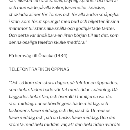
satt likasom en otäck, elak, osynlig spindel! Och han åt
och mumsade på alla kakor, karameller, knäckar,
chokladpraliner för Tomas och för alla andra småpojkar
i stan, som förut sprungit med bud och biljetter åt sina
mammor till stans alla snälla och godhjärtade tanter.
Och detta var ändå bara en liten början till allt det, som
denna osaliga telefon skulle medföra.”
På hemväg till Öbacka (1934)
TELEFONTRAFIKEN ÖPPNAS
”Och så kom den stora dagen, då telefonen öppnades,
som hela staden hade väntat med sådan spänning. Då
flaggades hela stan, och överallt i familjerna var det
stor middag. Landshövdingens hade middag, och
biskopens hade middag, och dispaschör Unæuses
hade middag och patron Lacks hade middag. Och det
största med hela middan var, att den hela tiden avbröts