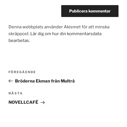
Denna webbplats använder Akismet för att minska
skräppost.
Lär dig om hur din kommentarsdata
bearbetas
.
Inläggsnavigering
Föregående
FÖREGÅENDE
inlägg
Bröderna Ekman från Multrå
Nästa
NÄSTA
inlägg
NOVELLCAFÉ