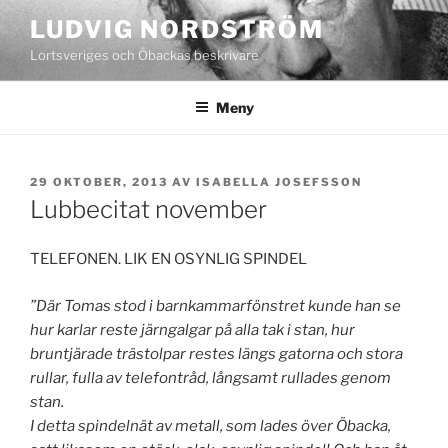
Hoppa
LUDVIG NORDSTRÖM
till
Lortsveriges och Öbackas beskrivare
innehåll
Meny
PUBLICERAT
29 OKTOBER, 2013
AV
ISABELLA JOSEFSSON
Lubbecitat november
TELEFONEN. LIK EN OSYNLIG SPINDEL
”Där Tomas stod i barnkammarfönstret kunde han se
hur karlar reste järngalgar på alla tak i stan, hur
bruntjärade trästolpar restes längs gatorna och stora
rullar, fulla av telefontråd, långsamt rullades genom
stan.
I detta spindelnät av metall, som lades över Öbacka,