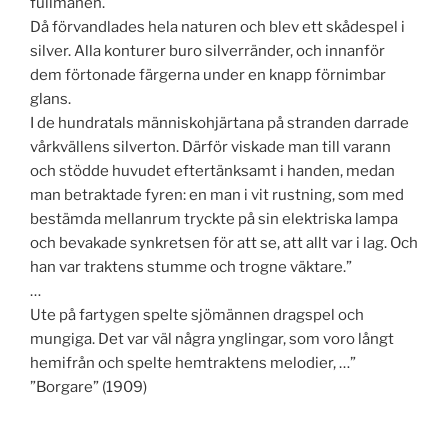
fullmånen.
Då förvandlades hela naturen och blev ett skådespel i
silver. Alla konturer buro silverränder, och innanför
dem förtonade färgerna under en knapp förnimbar
glans.
I de hundratals människohjärtana på stranden darrade
vårkvällens silverton. Därför viskade man till varann
och stödde huvudet eftertänksamt i handen, medan
man betraktade fyren: en man i vit rustning, som med
bestämda mellanrum tryckte på sin elektriska lampa
och bevakade synkretsen för att se, att allt var i lag. Och
han var traktens stumme och trogne väktare.”
…
Ute på fartygen spelte sjömännen dragspel och
mungiga. Det var väl några ynglingar, som voro långt
hemifrån och spelte hemtraktens melodier, …”
”Borgare” (1909)