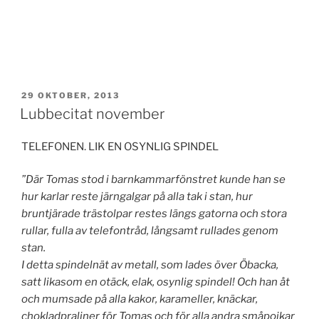
PUBLICERAT
29 OKTOBER, 2013
Lubbecitat november
TELEFONEN. LIK EN OSYNLIG SPINDEL
”Där Tomas stod i barnkammarfönstret kunde han se
hur karlar reste järngalgar på alla tak i stan, hur
bruntjärade trästolpar restes längs gatorna och stora
rullar, fulla av telefontråd, långsamt rullades genom
stan.
I detta spindelnät av metall, som lades över Öbacka,
satt likasom en otäck, elak, osynlig spindel! Och han åt
och mumsade på alla kakor, karameller, knäckar,
chokladpraliner för Tomas och för alla andra småpojkar