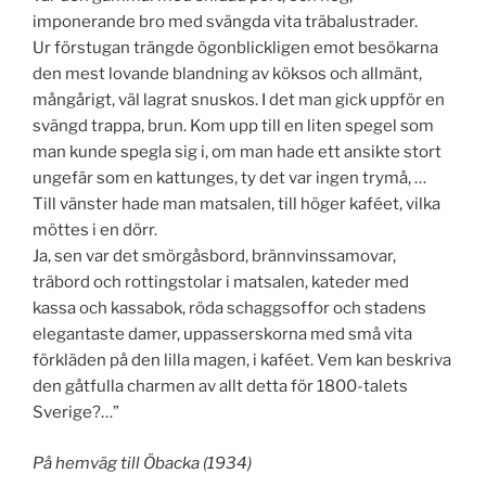
imponerande bro med svängda vita träbalustrader.
Ur förstugan trängde ögonblickligen emot besökarna
den mest lovande blandning av köksos och allmänt,
mångårigt, väl lagrat snuskos. I det man gick uppför en
svängd trappa, brun. Kom upp till en liten spegel som
man kunde spegla sig i, om man hade ett ansikte stort
ungefär som en kattunges, ty det var ingen trymå, …
Till vänster hade man matsalen, till höger kaféet, vilka
möttes i en dörr.
Ja, sen var det smörgåsbord, brännvinssamovar,
träbord och rottingstolar i matsalen, kateder med
kassa och kassabok, röda schaggsoffor och stadens
elegantaste damer, uppasserskorna med små vita
förkläden på den lilla magen, i kaféet. Vem kan beskriva
den gåtfulla charmen av allt detta för 1800-talets
Sverige?…”
På hemväg till Öbacka (1934)