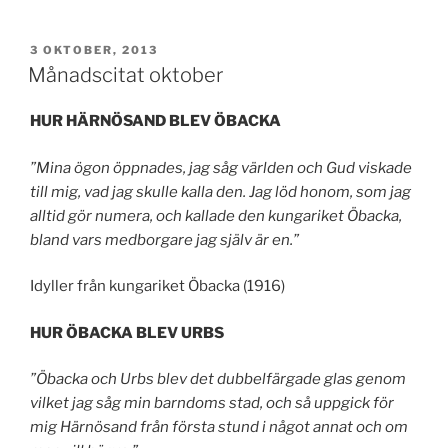
PUBLICERAT
3 OKTOBER, 2013
Månadscitat oktober
HUR HÄRNÖSAND BLEV ÖBACKA
”Mina ögon öppnades, jag såg världen och Gud viskade
till mig, vad jag skulle kalla den. Jag löd honom, som jag
alltid gör numera, och kallade den kungariket Öbacka,
bland vars medborgare jag själv är en.”
Idyller från kungariket Öbacka (1916)
HUR ÖBACKA BLEV URBS
”Öbacka och Urbs blev det dubbelfärgade glas genom
vilket jag såg min barndoms stad, och så uppgick för
mig Härnösand från första stund i något annat och om