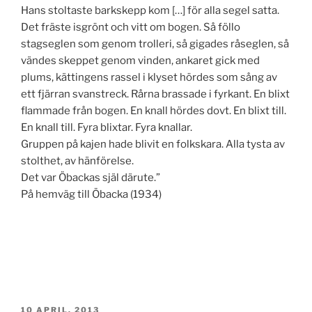
Hans stoltaste barkskepp kom […] för alla segel satta.
Det fräste isgrönt och vitt om bogen. Så föllo
stagseglen som genom trolleri, så gigades råseglen, så
vändes skeppet genom vinden, ankaret gick med
plums, kättingens rassel i klyset hördes som sång av
ett fjärran svanstreck. Rårna brassade i fyrkant. En blixt
flammade från bogen. En knall hördes dovt. En blixt till.
En knall till. Fyra blixtar. Fyra knallar.
Gruppen på kajen hade blivit en folkskara. Alla tysta av
stolthet, av hänförelse.
Det var Öbackas själ därute.”
På hemväg till Öbacka (1934)
PUBLICERAT
10 APRIL, 2013