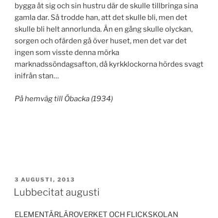
bygga åt sig och sin hustru där de skulle tillbringa sina
gamla dar. Så trodde han, att det skulle bli, men det
skulle bli helt annorlunda. Än en gång skulle olyckan,
sorgen och ofärden gå över huset, men det var det
ingen som visste denna mörka
marknadssöndagsafton, då kyrkklockorna hördes svagt
inifrån stan…
På hemväg till Öbacka (1934)
PUBLICERAT
3 AUGUSTI, 2013
Lubbecitat augusti
ELEMENTÄRLÄROVERKET OCH FLICKSKOLAN