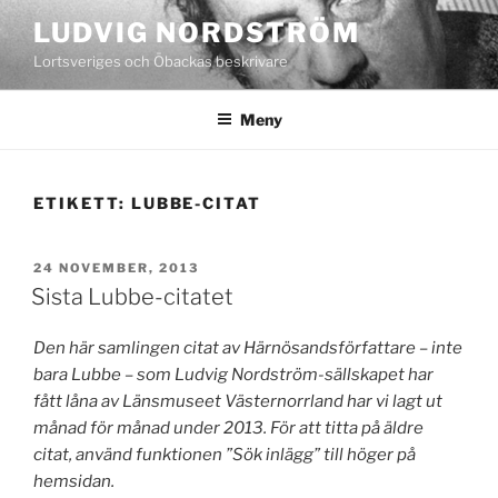
Hoppa
LUDVIG NORDSTRÖM
till
Lortsveriges och Öbackas beskrivare
innehåll
Meny
ETIKETT:
LUBBE-CITAT
PUBLICERAT
24 NOVEMBER, 2013
Sista Lubbe-citatet
Den här samlingen citat av Härnösandsförfattare – inte
bara Lubbe – som Ludvig Nordström-sällskapet har
fått låna av Länsmuseet Västernorrland har vi lagt ut
månad för månad under 2013. För att titta på äldre
citat, använd funktionen ”Sök inlägg” till höger på
hemsidan.