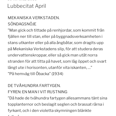
Lubbecitat April
MEKANISKA VERKSTADEN.
SÖNDAGSNÖJE
”Man gick och tittade på renhjordar, som kommit från
fjällen ner till stan, eller på byggnadsverksamheten i
stans utkanter eller på alla ångbåtar, som dragits upp
på Mekaniska Verkstadens slip, för att studera deras
undervattenskroppar, eller så gick man utåt norra
stranden för att titta på havet, som låg öppet och svart
långt ute i horisonten, utanför vita iskanten, …”
”På hemväg till Öbacka” (1934)
DE TVÅHUNDRA FARTYGEN.
FYREN: EN MAN I VIT RUSTNING
”Då hade de tvåhundra fartygen allesammans tänt sina
topplanternor och beslagit seglen och brassat rårna i
fyrkant, och i den violetta skymningen blänkte