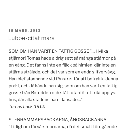
PUBLICERAT
18 MARS, 2013
Lubbe-citat mars.
SOM OM HAN VARIT EN FATTIG GOSSE ”… Hvilka
stjärnor! Tomas hade aldrig sett så många stjärnor på
en gång. Det fanns inte en fläck på himlen, där inte en
stjärna strålade, och det var som en enda silfvervägg.
Han blef stannande vid fönstret för att betrakta denna
prakt, och då kände han sig, som om han varit en fattig
gosse från Rotudden och stått utanför ett rikt upplyst
hus, där alla stadens barn dansade…”
Tomas Lack (1912)
STENHAMMARSBACKARNA, ÄNGSBACKARNA
”Tidigt om förvårsmornarna, då det smalt föregående