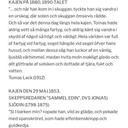
KAJEN PÅ 1880, 1890-TALET
”… och när han kom in i skuggan, tyckte han sig vandra i
en urskog, där solen och skuggan ömsevis rådde.
Och så var det denna dag längs hela kajen, Tomas hade
aldrig sett så många fartyg, och aldrig känt sig vandra i
skydd af något så högt och väldigt. Hela världen var full
af fartyg vid fartyg, segel hängde vid segel öfver hans
huvud, och mellan dessa såg han luckor af en vänlig,
ljusblå vårhimmel, medan hvita moln makligt gledo och
allt glittrade af solsken och doftade af tjära, fukt och
vatten.
Tomas Lack (1912)
KAJEN DEN 29 MAJ 1853.
SKEPPSREDAREN ”SAMMEL EDIN”, DVS JON(AS)
SJÖDIN (1798-1875)
”Si I barken min? ropade han, vild av glädje, och pekade
med spanskröret, som hade elfenbensknopp och
guldkedja.