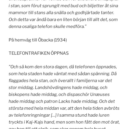
i stan, som förut sprungit med bud och biljetter åt sina
mammor till stans alla snälla och godhjärtade tanter.
Och detta var ändå bara en liten början till allt det, som
denna osaliga telefon skulle medföra.”
På hemväg till Öbacka (1934)
TELEFONTRAFIKEN ÖPPNAS
”Och så kom den stora dagen, då telefonen öppnades,
som hela staden hade väntat med sådan spänning. Då
flaggades hela stan, och överallt i familjerna var det
stor middag. Landshövdingens hade middag, och
biskopens hade middag, och dispaschör Unæuses
hade middag och patron Lacks hade middag. Och det
största med hela middan var, att den hela tiden avbröts
av telefonringningar […] I samma stund hade luren
tryckts i Kaj-Kajs hand, men som hon fått den mot örat,
gav hon till ett skrik, som skar genom hela huset,