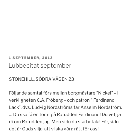
PUBLICERAT
1 SEPTEMBER, 2013
Lubbecitat september
STONEHILL, SÖDRA VÄGEN 23
Följande samtal förs mellan borgmästare ”Nickel” – i
verkligheten C.A. Fröberg – och patron ” Ferdinand
Lack”, dvs. Ludvig Nordströms far Anselm Nordström.
… Du ska få en tomt på Rotudden Ferdinand! Du vet, ja
rå om Rotudden jag. Men sidu du ska betala! För, sidu
det är Guds vilja, att vi ska göra rätt för oss!