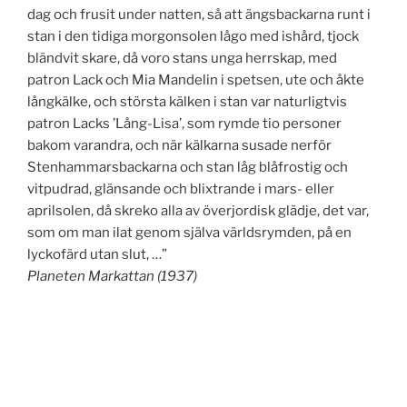
dag och frusit under natten, så att ängsbackarna runt i
stan i den tidiga morgonsolen lågo med ishård, tjock
bländvit skare, då voro stans unga herrskap, med
patron Lack och Mia Mandelin i spetsen, ute och åkte
långkälke, och största kälken i stan var naturligtvis
patron Lacks ’Lång-Lisa’, som rymde tio personer
bakom varandra, och när kälkarna susade nerför
Stenhammarsbackarna och stan låg blåfrostig och
vitpudrad, glänsande och blixtrande i mars- eller
aprilsolen, då skreko alla av överjordisk glädje, det var,
som om man ilat genom själva världsrymden, på en
lyckofärd utan slut, …”
Planeten Markattan (1937)