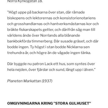
Norra Kyrkogatan 18.
”Högt uppe på backarna över stan, där råmade
biskopens och lektorernas och konsistorienotariens
och grosshandlarnas och hantverksmästarnas kor och
bräkte fiskarskapets getter, och därifrån såg man till
världens ände över Norrlands alla blånande
bankbokförda timmerberg. Där susade gräset, och där
bodde ingen. Ty högst i stan bodde Nicklarna sen
trehundra år, och högre än de vågade ingen tänka.
Där byggde nu patron Lack ett hus, som syntes över
hela nejden, över fjärdar och sund, långt upp i älven.”
Planeten Markattan (1937)
OMGIVNINGARNA KRING ”STORA GULHUSET”