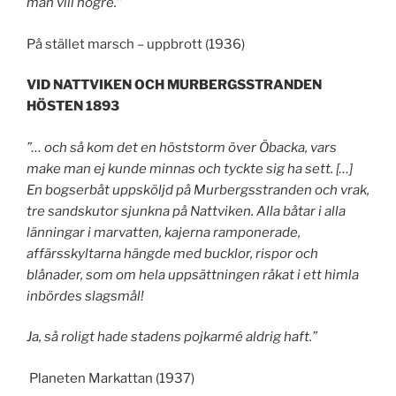
man vill högre.”
På stället marsch – uppbrott (1936)
VID NATTVIKEN OCH MURBERGSSTRANDEN
HÖSTEN 1893
”… och så kom det en höststorm över Öbacka, vars
make man ej kunde minnas och tyckte sig ha sett. […]
En bogserbåt uppsköljd på Murbergsstranden och vrak,
tre sandskutor sjunkna på Nattviken. Alla båtar i alla
länningar i marvatten, kajerna ramponerade,
affärsskyltarna hängde med bucklor, rispor och
blånader, som om hela uppsättningen råkat i ett himla
inbördes slagsmål!
Ja, så roligt hade stadens pojkarmé aldrig haft.”
Planeten Markattan (1937)