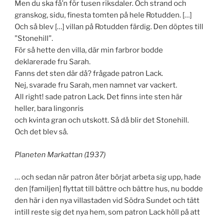
Men du ska få’n för tusen riksdaler. Och strand och
granskog, sidu, finesta tomten på hele Rotudden. […]
Och så blev […] villan på Rotudden färdig. Den döptes till
”Stonehill”.
För så hette den villa, där min farbror bodde
deklarerade fru Sarah.
Fanns det sten där då? frågade patron Lack.
Nej, svarade fru Sarah, men namnet var vackert.
All right! sade patron Lack. Det finns inte sten här
heller, bara lingonris
och kvinta gran och utskott. Så då blir det Stonehill.
Och det blev så.
Planeten Markattan (1937)
… och sedan när patron åter börjat arbeta sig upp, hade
den [familjen] flyttat till bättre och bättre hus, nu bodde
den här i den nya villastaden vid Södra Sundet och tätt
intill reste sig det nya hem, som patron Lack höll på att