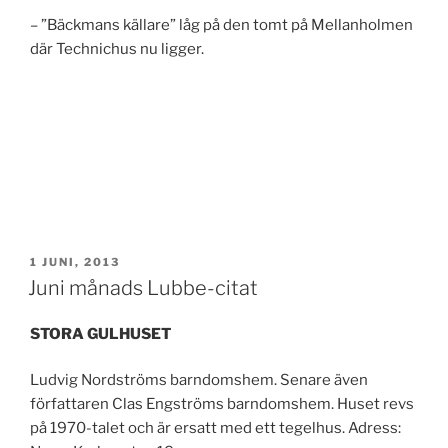
– ”Bäckmans källare” låg på den tomt på Mellanholmen
där Technichus nu ligger.
PUBLICERAT
1 JUNI, 2013
Juni månads Lubbe-citat
STORA GULHUSET
Ludvig Nordströms barndomshem. Senare även
författaren Clas Engströms barndomshem. Huset revs
på 1970-talet och är ersatt med ett tegelhus. Adress: