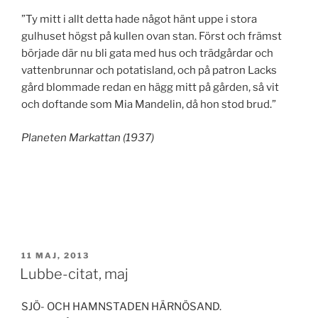
”Ty mitt i allt detta hade något hänt uppe i stora
gulhuset högst på kullen ovan stan. Först och främst
började där nu bli gata med hus och trädgårdar och
vattenbrunnar och potatisland, och på patron Lacks
gård blommade redan en hägg mitt på gården, så vit
och doftande som Mia Mandelin, då hon stod brud.”
Planeten Markattan (1937)
PUBLICERAT
11 MAJ, 2013
Lubbe-citat, maj
SJÖ- OCH HAMNSTADEN HÄRNÖSAND.