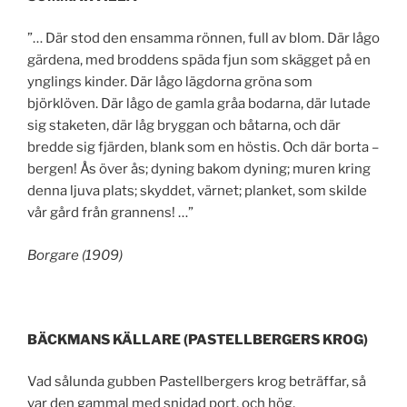
”… Där stod den ensamma rönnen, full av blom. Där lågo
gärdena, med broddens späda fjun som skägget på en
ynglings kinder. Där lågo lägdorna gröna som
björklöven. Där lågo de gamla gråa bodarna, där lutade
sig staketen, där låg bryggan och båtarna, och där
bredde sig fjärden, blank som en höstis. Och där borta –
bergen! Ås över ås; dyning bakom dyning; muren kring
denna ljuva plats; skyddet, värnet; planket, som skilde
vår gård från grannens! …”
Borgare (1909)
BÄCKMANS KÄLLARE (PASTELLBERGERS KROG)
Vad sålunda gubben Pastellbergers krog beträffar, så
var den gammal med snidad port, och hög,