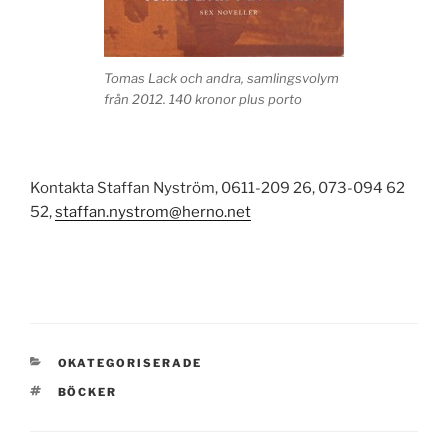
Tomas Lack och andra, samlingsvolym
från 2012. 140 kronor plus porto
Kontakta Staffan Nyström, 0611-209 26, 073-094 62
52,
staffan.nystrom@herno.net
KATEGORIER
OKATEGORISERADE
TAGGAR
BÖCKER