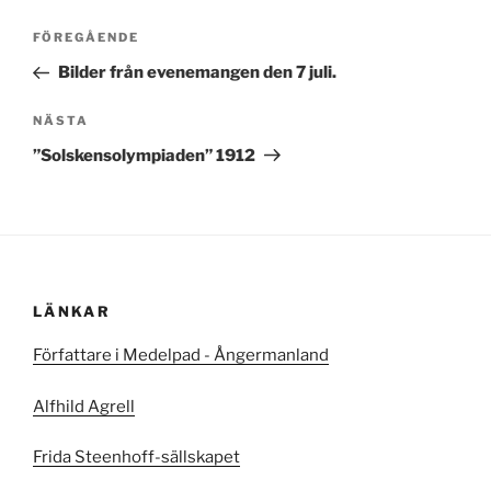
Inläggsnavigering
Föregående
FÖREGÅENDE
inlägg
Bilder från evenemangen den 7 juli.
Nästa
NÄSTA
inlägg
”Solskensolympiaden” 1912
LÄNKAR
Författare i Medelpad - Ångermanland
Alfhild Agrell
Frida Steenhoff-sällskapet