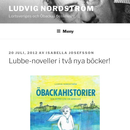
Hoppa
LUDVIG NORDSTRÖM
till
Lortsveriges och Öbackas beskrivare
innehåll
Meny
PUBLICERAT
20 JULI, 2012
AV
ISABELLA JOSEFSSON
Lubbe-noveller i två nya böcker!