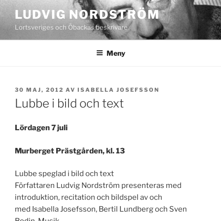
Hoppa
LUDVIG NORDSTRÖM
till
Lortsveriges och Öbackas beskrivare
innehåll
Meny
PUBLICERAT
30 MAJ, 2012
AV
ISABELLA JOSEFSSON
Lubbe i bild och text
Lördagen 7 juli
Murberget Prästgården, kl. 13
Lubbe speglad i bild och text
Författaren Ludvig Nordström presenteras med
introduktion, recitation och bildspel av och
med Isabella Josefsson, Bertil Lundberg och Sven