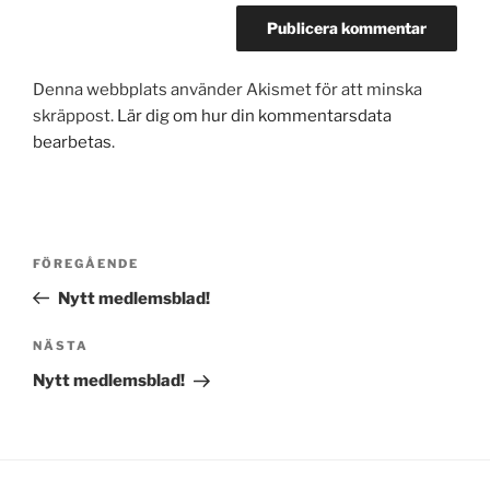
Denna webbplats använder Akismet för att minska
skräppost.
Lär dig om hur din kommentarsdata
bearbetas
.
Inläggsnavigering
Föregående
FÖREGÅENDE
inlägg
Nytt medlemsblad!
Nästa
NÄSTA
inlägg
Nytt medlemsblad!