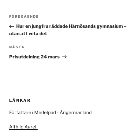
Inläggsnavigering
Föregående
FÖREGÅENDE
inlägg
Hur en jungfru räddade Härnösands gymnasium –
utan att veta det
Nästa
NÄSTA
inlägg
Prisutdelning 24 mars
LÄNKAR
Författare i Medelpad - Ångermanland
Alfhild Agrell