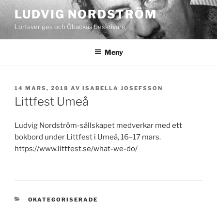
Hoppa
LUDVIG NORDSTRÖM
till
Lortsveriges och Öbackas beskrivare
innehåll
Meny
PUBLICERAT
14 MARS, 2018
AV
ISABELLA JOSEFSSON
Littfest Umeå
Ludvig Nordström-sällskapet medverkar med ett
bokbord under Littfest i Umeå, 16–17 mars.
https://www.littfest.se/what-we-do/
KATEGORIER
OKATEGORISERADE