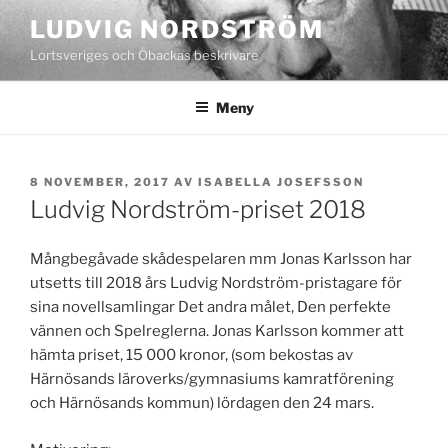
Hoppa
LUDVIG NORDSTRÖM
till
Lortsveriges och Öbackas beskrivare
innehåll
Meny
PUBLICERAT
8 NOVEMBER, 2017
AV
ISABELLA JOSEFSSON
Ludvig Nordström-priset 2018
Mångbegåvade skådespelaren mm Jonas Karlsson har
utsetts till 2018 års Ludvig Nordström-pristagare för
sina novellsamlingar Det andra målet, Den perfekte
vännen och Spelreglerna. Jonas Karlsson kommer att
hämta priset, 15 000 kronor, (som bekostas av
Härnösands läroverks/gymnasiums kamratförening
och Härnösands kommun) lördagen den 24 mars.