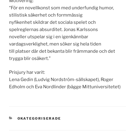
Motivering:
“För en novellkonst som med underfundig humor,
stilistisk säkerhet och formmässig
nyfikenhet skildrar det sociala spelet och
spelreglernas absurditet. Jonas Karlssons
noveller utspelar sig i en igenkännbar
vardagsverklighet, men söker sig hela tiden
till platser där det bekanta blir främmande och det
trygga blir osäkert.”
Prisjury har varit:
Lena Gedin (Ludvig Nordström-sällskapet), Roger
Edholm och Eva Nordlinder (bägge Mittuniversitetet)
KATEGORIER
OKATEGORISERADE