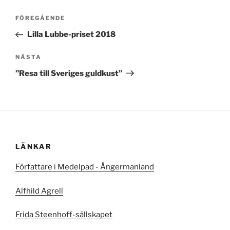
Inläggsnavigering
Föregående
FÖREGÅENDE
inlägg
Lilla Lubbe-priset 2018
Nästa
NÄSTA
inlägg
”Resa till Sveriges guldkust”
LÄNKAR
Författare i Medelpad - Ångermanland
Alfhild Agrell
Frida Steenhoff-sällskapet