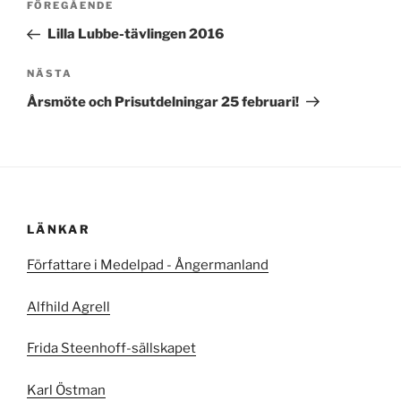
Föregående
FÖREGÅENDE
inlägg
Lilla Lubbe-tävlingen 2016
Nästa
NÄSTA
inlägg
Årsmöte och Prisutdelningar 25 februari!
LÄNKAR
Författare i Medelpad - Ångermanland
Alfhild Agrell
Frida Steenhoff-sällskapet
Karl Östman