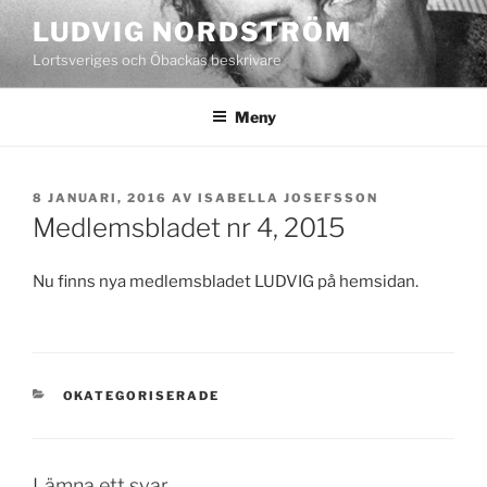
Hoppa
LUDVIG NORDSTRÖM
till
Lortsveriges och Öbackas beskrivare
innehåll
Meny
PUBLICERAT
8 JANUARI, 2016
AV
ISABELLA JOSEFSSON
Medlemsbladet nr 4, 2015
Nu finns nya medlemsbladet LUDVIG på hemsidan.
KATEGORIER
OKATEGORISERADE
Lämna ett svar