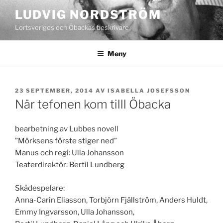
Hoppa
LUDVIG NORDSTRÖM
till
Lortsveriges och Öbackas beskrivare
innehåll
Meny
PUBLICERAT
23 SEPTEMBER, 2014
AV
ISABELLA JOSEFSSON
När tefonen kom tilll Öbacka
bearbetning av Lubbes novell
”Mörksens förste stiger ned”
Manus och regi: Ulla Johansson
Teaterdirektör: Bertil Lundberg
Skådespelare:
Anna-Carin Eliasson, Torbjörn Fjällström, Anders Huldt,
Emmy Ingvarsson, Ulla Johansson,