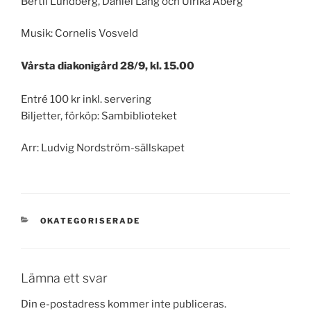
Bertil Lundberg, Daniel Lång och Ulrika Åberg
Musik: Cornelis Vosveld
Vårsta diakonigård 28/9, kl. 15.00
Entré 100 kr inkl. servering
Biljetter, förköp: Sambiblioteket
Arr: Ludvig Nordström-sällskapet
KATEGORIER
OKATEGORISERADE
Lämna ett svar
Din e-postadress kommer inte publiceras.