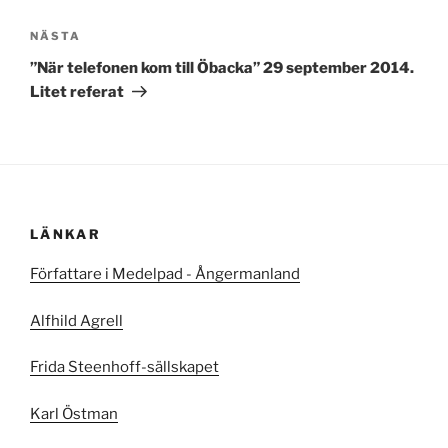
Nästa
NÄSTA
inlägg
”När telefonen kom till Öbacka” 29 september 2014.
Litet referat
LÄNKAR
Författare i Medelpad - Ångermanland
Alfhild Agrell
Frida Steenhoff-sällskapet
Karl Östman