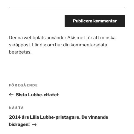
Denna webbplats använder Akismet för att minska
skräppost.
Lär dig om hur din kommentarsdata
bearbetas
.
Inläggsnavigering
Föregående
FÖREGÅENDE
inlägg
Sista Lubbe-citatet
Nästa
NÄSTA
inlägg
2014 års Lilla Lubbe-pristagare. De vinnande
bidragen!